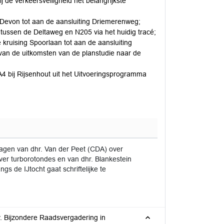
de verkeersveiligheid het belangrijkste
 Devon tot aan de aansluiting Driemerenweg;
ussen de Deltaweg en N205 via het huidig tracé;
kruising Spoorlaan tot aan de aansluiting
van de uitkomsten van de planstudie naar de
 A4 bij Rijsenhout uit het Uitvoeringsprogramma
ragen van dhr. Van der Peet (CDA) over
er turborotondes en van dhr. Blankestein
gs de IJtocht gaat schriftelijke te
. Bijzondere Raadsvergadering in