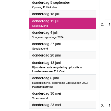
2024
donderdag 5 september
Opening Politiek Jaar
2024
donderdag 18 juli
2024
donderdag 11 juli
1
Sessieavond
2024
donderdag 4 juli
Voorjaarsrapportage 2024
2024
donderdag 27 juni
Sessieavond
2024
donderdag 20 juni
2024
donderdag 13 juni
Bijzondere raadsvergadering op locatie in
Haarlemmermeer ZuidOost
2024
donderdag 6 juni
Raadsplein incl. bespreking Jaarstukken 2023
Haarlemmermeer
2024
donderdag 30 mei
Sessieavond
2024
donderdag 23 mei
1