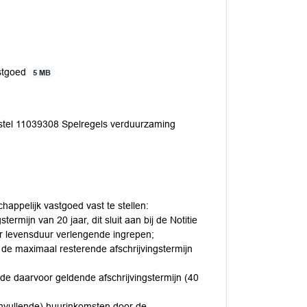
astgoed
5 MB
el 11039308 Spelregels verduurzaming
appelijk vastgoed vast te stellen:
rmijn van 20 jaar, dit sluit aan bij de Notitie
 levensduur verlengende ingrepen;
t de maximaal resterende afschrijvingstermijn
de daarvoor geldende afschrijvingstermijn (40
anvullende) huurinkomsten door de