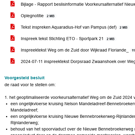
Bijlage - Rapport beslisinformatie Voorkeursalternatief N
Oplegnotitie
2 MB
Tekst inspreken Aquaradius-Hof van Pampus (def)
2 MB
Inspreek tekst Stichting ETO - Sportpark 21
2 MB
Inspreektekst Weg om de Zuid door Wijkraad Floriande_
1
2024-07-11 inspreektekst Dorpsraad Zwaanshoek over We
Voorgesteld besluit
de raad voor te stellen om:
1. het geoptimaliseerde voorkeursalternatief Weg om de Zuid 2024 vas
een ongelijkvloerse kruising Nelson Mandeladreef-Bennebroeker
Mandeladreef;
een ongelijkvloerse kruising Nieuwe Bennebroekerweg-Rijnlande
Rijnlanderweg;
behoud van het spoorviaduct over de Nieuwe Bennebroekerweg me