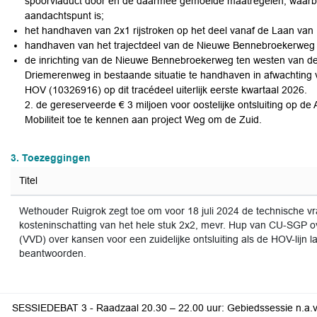
spoorviaduct door en de daarmee gemoeide maatregelen, waarbij 
aandachtspunt is;
het handhaven van 2x1 rijstroken op het deel vanaf de Laan van
handhaven van het trajectdeel van de Nieuwe Bennebroekerweg t
de inrichting van de Nieuwe Bennebroekerweg ten westen van de 
Driemerenweg in bestaande situatie te handhaven in afwachting 
HOV (10326916) op dit tracédeel uiterlijk eerste kwartaal 2026.
2. de gereserveerde € 3 miljoen voor oostelijke ontsluiting op de
Mobiliteit toe te kennen aan project Weg om de Zuid.
3. Toezeggingen
Titel
Wethouder Ruigrok zegt toe om voor 18 juli 2024 de technische v
kosteninschatting van het hele stuk 2x2, mevr. Hup van CU-SGP ov
(VVD) over kansen voor een zuidelijke ontsluiting als de HOV-lijn lan
beantwoorden.
SESSIEDEBAT 3 - Raadzaal 20.30 – 22.00 uur: Gebiedssessie n.a.v