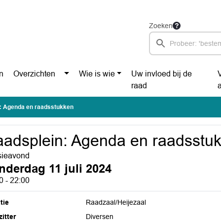
Zoeken
n
Overzichten
Wie is wie
Uw invloed bij de
raad
: Agenda en raadsstukken
adsplein: Agenda en raadsstu
sieavond
nderdag 11 juli 2024
0 - 22:00
tie
Raadzaal/Heijezaal
itter
Diversen