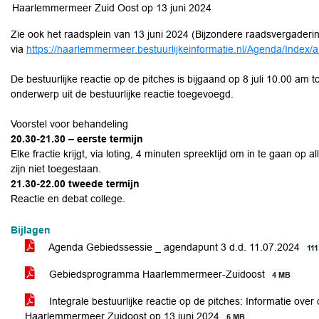
Haarlemmermeer Zuid Oost op 13 juni 2024
Zie ook het raadsplein van 13 juni 2024 (Bijzondere raadsvergaderin
via
https://haarlemmermeer.bestuurlijkeinformatie.nl/Agenda/Ind
De bestuurlijke reactie op de pitches is bijgaand op 8 juli 10.00 am 
onderwerp uit de bestuurlijke reactie toegevoegd.
Voorstel voor behandeling
20.30-21.30 – eerste termijn
Elke fractie krijgt, via loting, 4 minuten spreektijd om in te gaan op 
zijn niet toegestaan.
21.30-22.00 tweede termijn
Reactie en debat college.
Bijlagen
Agenda Gebiedssessie _ agendapunt 3 d.d. 11.07.2024
11
Gebiedsprogramma Haarlemmermeer-Zuidoost
4 MB
Integrale bestuurlijke reactie op de pitches: Informatie ove
Haarlemmermeer Zuidoost op 13 juni 2024
6 MB