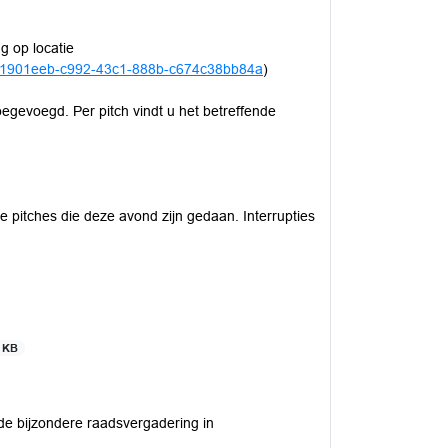
g op locatie
ex/a1901eeb-c992-43c1-888b-c674c38bb84a
)
toegevoegd. Per pitch vindt u het betreffende
alle pitches die deze avond zijn gedaan. Interrupties
1 KB
r de bijzondere raadsvergadering in