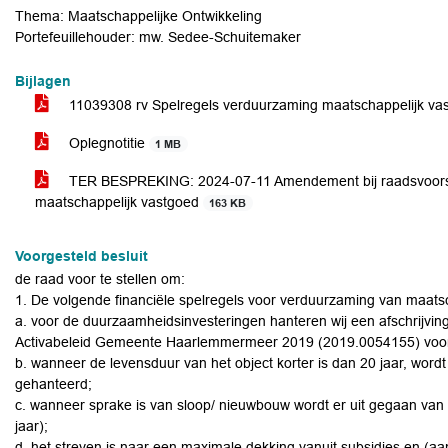
Thema: Maatschappelijke Ontwikkeling
Portefeuillehouder: mw. Sedee-Schuitemaker
Bijlagen
11039308 rv Spelregels verduurzaming maatschappelijk v
Oplegnotitie
1 MB
TER BESPREKING: 2024-07-11 Amendement bij raadsvoorst
maatschappelijk vastgoed
163 KB
Voorgesteld besluit
de raad voor te stellen om:
1. De volgende financiële spelregels voor verduurzaming van maatsch
a. voor de duurzaamheidsinvesteringen hanteren wij een afschrijvingste
Activabeleid Gemeente Haarlemmermeer 2019 (2019.0054155) voor
b. wanneer de levensduur van het object korter is dan 20 jaar, word
gehanteerd;
c. wanneer sprake is van sloop/ nieuwbouw wordt er uit gegaan van 
jaar);
d. het streven is naar een maximale dekking vanuit subsidies en (a