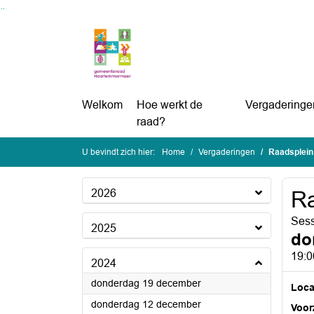
Ga naar de inhoud van deze pagina
Ga naar het zoeken
Ga naar het menu
Welkom
Hoe werkt de
Vergaderinge
raad?
U bevindt zich hier:
Home
Vergaderingen
Raadsplein
2026
Ra
Ses
2025
do
19:0
2024
2024
donderdag 19 december
Loca
2024
donderdag 12 december
Voorz