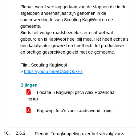
Plenair wordt verslag gedaan van de stappen die in de
afgelopen anderhalf jaar zijn genomen in de
samenwerking tussen Scouting KagiWepi en de
gemeente.
Sinds het vorige raadsbezoek is er echt wel wat
gebeurd en is Kapiwepi heel blij mee. Het heeft echt als
een katalysator gewerkt en heeft echt tot productieve
en prettige gesprekken geleid met de gemeente.
Film: Scouting Kagiwepi
>
https://youtu.be/eOa5i8O5kFs
Bijlagen
Locatie 5 Kagiwepi pitch Alex Rozendaal
32 KB
Kagiwepi foto's voor raadsavond
1 MB
2.6.2
Plenair: Terugkoppeling over het vervolg van