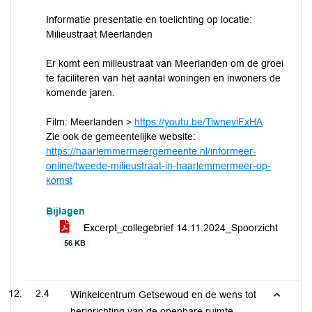
Informatie presentatie en toelichting op locatie:
Milieustraat Meerlanden
Er komt een milieustraat van Meerlanden om de groei
te faciliteren van het aantal woningen en inwoners de
komende jaren.
Film: Meerlanden >
https://youtu.be/TiwneviFxHA
Zie ook de gemeentelijke website:
https://haarlemmermeergemeente.nl/informeer-
online/tweede-milieustraat-in-haarlemmermeer-op-
komst
Bijlagen
Excerpt_collegebrief 14.11.2024_Spoorzicht
56 KB
2.4
Winkelcentrum Getsewoud en de wens tot
herinrichting van de openbare ruimte