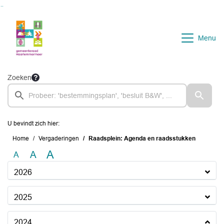
Ga naar de inhoud van deze pagina
Ga naar het zoeken
Ga naar het menu
Menu
Zoeken
U bevindt zich hier:
Home
Vergaderingen
Raadsplein: Agenda en raadsstukken
A
A
A
2026
2025
2024