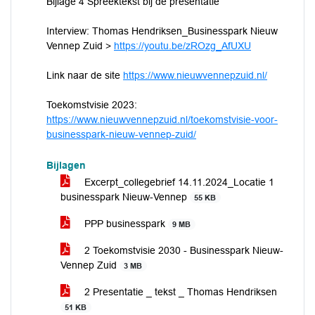
Bijlage 4 Spreektekst bij de presentatie
Interview: Thomas Hendriksen_Businesspark Nieuw
Vennep Zuid >
https://youtu.be/zROzg_AfUXU
Link naar de site
https://www.nie
uwvennepzuid.nl/
Toekomstvisie 2023:
https://www.nieuwvennepzuid.nl/toekomstvisie-voor-
businesspark-nieuw-vennep-zuid/
Bijlagen
Excerpt_collegebrief 14.11.2024_Locatie 1
businesspark Nieuw-Vennep
55 KB
PPP businesspark
9 MB
2 Toekomstvisie 2030 - Businesspark Nieuw-
Vennep Zuid
3 MB
2 Presentatie _ tekst _ Thomas Hendriksen
51 KB