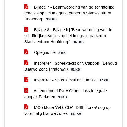
Bijlage 7 - Beantwoording van de schriftelijke
reacties op het integrale parkeren Stadscentrum
Hoofddorp
308 KB
Bijlage 8 - Bijlage bij 'Beantwoording van de
schriftelijke reacties op het integrale parkeren
Stadscentrum Hoofddorp'
345 KB
Oplegnotitie
2 MB
Inspreker - Spreektekst dhr. Cappon - Behoud
Blauwe Zone Piratenwijk
52 KB
Inspreker - Spreektekst dhr. Jankie
17 KB
Amendement PvdA GroenLinks Integrale
aanpak Parkeren
90 KB
MO5 Motie VVD, CDA, D66, Forza! oog op
voormalig blauwe zones
157 KB