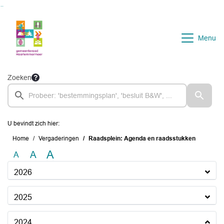
Ga naar de inhoud van deze pagina
Ga naar het zoeken
Ga naar het menu
Menu
Zoeken
U bevindt zich hier:
Home
Vergaderingen
Raadsplein: Agenda en raadsstukken
A
A
A
2026
2025
2024