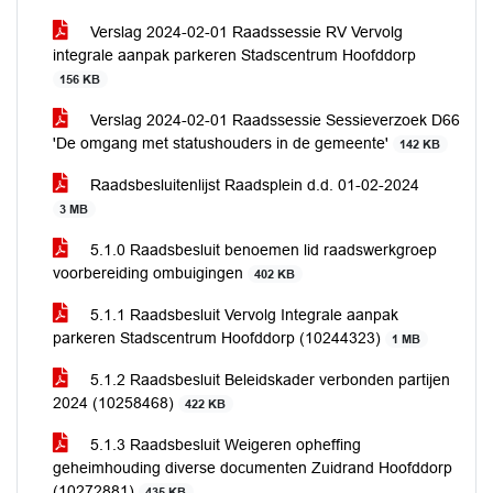
Verslag 2024-02-01 Raadssessie RV Vervolg
integrale aanpak parkeren Stadscentrum Hoofddorp
156 KB
Verslag 2024-02-01 Raadssessie Sessieverzoek D66
'De omgang met statushouders in de gemeente'
142 KB
Raadsbesluitenlijst Raadsplein d.d. 01-02-2024
3 MB
5.1.0 Raadsbesluit benoemen lid raadswerkgroep
voorbereiding ombuigingen
402 KB
5.1.1 Raadsbesluit Vervolg Integrale aanpak
parkeren Stadscentrum Hoofddorp (10244323)
1 MB
5.1.2 Raadsbesluit Beleidskader verbonden partijen
2024 (10258468)
422 KB
5.1.3 Raadsbesluit Weigeren opheffing
geheimhouding diverse documenten Zuidrand Hoofddorp
(10272881)
435 KB