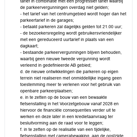
tarief in combinatie met een progressief tarief waarbij
de parkeervergunningen overdag niet gelden;
- het tarief van het centrumgebied wordt hoger dan het
parkeertarief in de garages;
- betaald parkeren zal dagelijks gelden tot 21.00 uur;
- de bezoekersregeling wordt gebruikersvriendelijker
met een gereduceerd uurtarief in plaats van een
dagkaart;
- bestaande parkeervergunningen blijven behouden,
waarbij geen nieuwe tweede vergunning wordt
verleend in gedefinieerde AB gebied;
d. de nieuwe ontwikkelingen die parkeren op eigen
terrein niet realiseren met onmiddellijke ingang geen
toestemming meer te verlenen voor het gebruik van
openbare parkeerplaatsen;
e. in te zetten op de bouw van een bewaakte
fietsenstalling in het Voorzetgebouw vanaf 2028 en
hiervoor de financiële consequenties verder uit te
werken en deze later in een kredietaanvraag ter
besluitvorming aan de raad voor te leggen;
f. in te zetten op de realisatie van een tijdelijke,
fietsenstalling met camerabewaking, aan de oostzijde