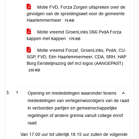
Motie FVD, Forza Zorgen uitspreken over de
gevolgen van de spreidingswet voor de gemeente
Haarlemmermeer
74 KB
Motie vreemd GroenLinks D66 PvdA Forza
kappen met kappen
170 KB
Motie vreemd Forza!, GroenLinks, PvdA, CU-
SGP, FVD, Eén Haarlemmermeer, CDA, SRH, HAP
Borg Eerstelijnszorg def incl logos (AANGEPAST)
235 KB
1
Opening en mededelingen waaronder tevens
mededelingen van vertegenwoordigers van de raad
in verbonden partijen en gemeenschappelijke
regelingen of andere gremia vanuit college en/of
raad
Van 17.00 uur tot uiterlijk 18.15 uur zullen de volgende