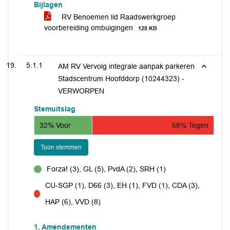
Bijlagen
RV Benoemen lid Raadswerkgroep
voorbereiding ombuigingen
128 KB
5.1.1
AM RV Vervolg integrale aanpak parkeren
Stadscentrum Hoofddorp (10244323) -
VERWORPEN
Stemuitslag
32% Voor
68% Tegen
Toon stemmen
Forza! (3), GL (5), PvdA (2), SRH (1)
voor
CU-SGP (1), D66 (3), EH (1), FVD (1), CDA (3),
tegen
HAP (6), VVD (8)
1. Amendementen