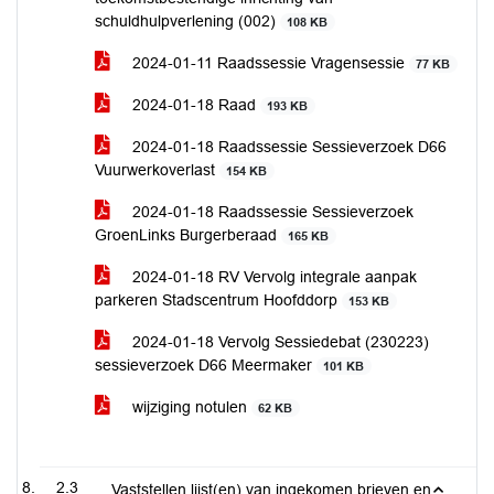
schuldhulpverlening (002)
108 KB
2024-01-11 Raadssessie Vragensessie
77 KB
2024-01-18 Raad
193 KB
2024-01-18 Raadssessie Sessieverzoek D66
Vuurwerkoverlast
154 KB
2024-01-18 Raadssessie Sessieverzoek
GroenLinks Burgerberaad
165 KB
2024-01-18 RV Vervolg integrale aanpak
parkeren Stadscentrum Hoofddorp
153 KB
2024-01-18 Vervolg Sessiedebat (230223)
sessieverzoek D66 Meermaker
101 KB
wijziging notulen
62 KB
2.3
Vaststellen lijst(en) van ingekomen brieven en