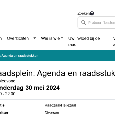
Zoeken
n
Overzichten
Wie is wie
Uw invloed bij de
raad
: Agenda en raadsstukken
adsplein: Agenda en raadsstu
sieavond
nderdag 30 mei 2024
0 - 22:00
tie
Raadzaal/Heijezaal
itter
Diversen