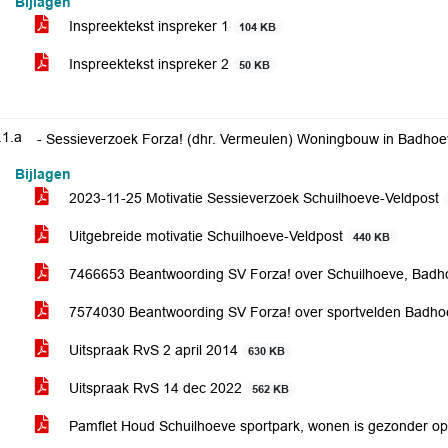
Bijlagen
Inspreektekst inspreker 1
104 KB
Inspreektekst inspreker 2
50 KB
.1.a
- Sessieverzoek Forza! (dhr. Vermeulen) Woningbouw in Badho
Bijlagen
2023-11-25 Motivatie Sessieverzoek Schuilhoeve-Veldpost
Uitgebreide motivatie Schuilhoeve-Veldpost
440 KB
7466653 Beantwoording SV Forza! over Schuilhoeve, Bad
7574030 Beantwoording SV Forza! over sportvelden Badh
Uitspraak RvS 2 april 2014
630 KB
Uitspraak RvS 14 dec 2022
562 KB
Pamflet Houd Schuilhoeve sportpark, wonen is gezonder op