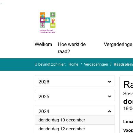
Ga naar de inhoud van deze pagina
Ga naar het zoeken
Ga naar het menu
Welkom
Hoe werkt de
Vergaderinge
raad?
U bevindt zich hier:
Home
Vergaderingen
Raadsplein
2026
Ra
Ses
2025
do
19:0
2024
2024
donderdag 19 december
Loca
2024
donderdag 12 december
Voorz