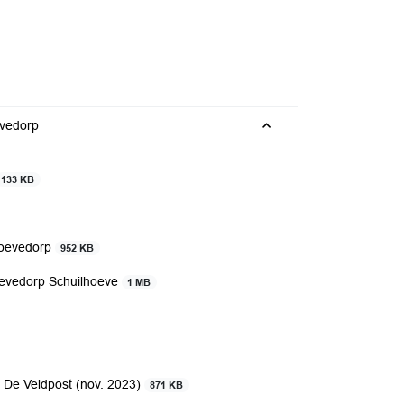
evedorp
133 KB
hoevedorp
952 KB
oevedorp Schuilhoeve
1 MB
 De Veldpost (nov. 2023)
871 KB