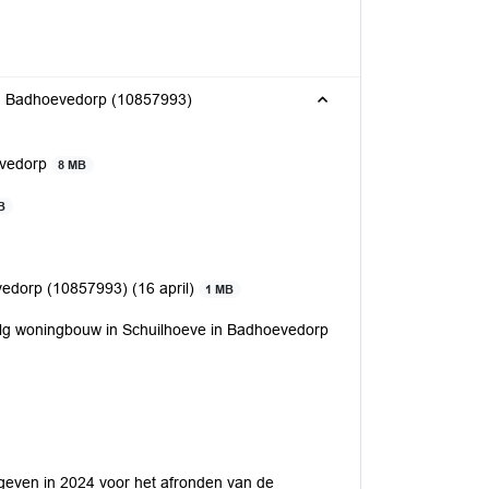
n Badhoevedorp (10857993)
evedorp
8 MB
B
vedorp (10857993) (16 april)
1 MB
lg woningbouw in Schuilhoeve in Badhoevedorp
e geven in 2024 voor het afronden van de