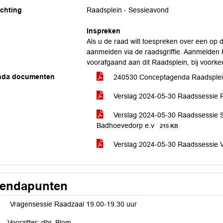
ichting
Raadsplein - Sessieavond
Inspreken
Als u de raad wilt toespreken over een o
aanmelden via de raadsgriffie. Aanmelden k
voorafgaand aan dit Raadsplein, bij voorke
nda documenten
240530 Conceptagenda Raadsplei
Verslag 2024-05-30 Raadssessie
Verslag 2024-05-30 Raadssessie 
Badhoevedorp e.v
215 KB
Verslag 2024-05-30 Raadssessie 
endapunten
Vragensessie Raadzaal 19.00-19.30 uur
Voorzitter: dhr. Blom