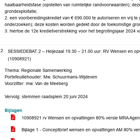
haalbaarheidsfase (opstellen van ruimtelijke randvoorwaarden); de
grondexploitatie;
2. een voorbereidingskrediet van € 690.000 te autoriseren en vrij te
onderzoeken); deze kosten worden gedekt door de toekomstige gron
3. hiertoe de 12e kredietverstrekking voor het begrotingsjaar 2024 va
.2
SESSIEDEBAT 2 – Heijezaal 19.30 – 21.00 uur: RV Wensen en o
(10908921)
Thema: Regionale Samenwerking
Portefeuillehouder: Mw. Schuurmans-Wijdeven
Voorzitter: mw. Van de Meeberg
Vervolg: stemmen raadsplein 20 juni 2024
Bijlagen
10908921 rv Wensen en opvattingen 80% versie MRA Age
Bijlage 1 - Conceptbrief wensen en opvattingen AM 80% v