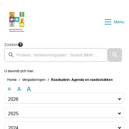
Ga naar de inhoud van deze pagina
Ga naar het zoeken
Ga naar het menu
Menu
Zoeken
U bevindt zich hier:
Home
Vergaderingen
Raadsplein: Agenda en raadsstukken
A
A
A
2026
2025
2024