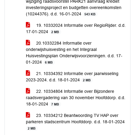
wijziging raadsvoorstel PARK21 aanvraag krediet
investeringsproject en budgetten overeenkomsten
(10244376). d.d. 16-01-2024
543 KB
19. 10332024 Informatie over RegioRijder. d.d.
17-01-2024
2 MB
20.10332284 Informatie over
onderwijshuisvesting en het Integraal
Huisvestingsplan Onderwijsvoorzieningen. d.d. 17-
01-2024
6 MB
21. 10334392 Informatie over jaarwisseling
2023-2024. d.d. 18-01-2024
2 MB
22. 10334804 Informatie over Bijzondere
raadsvergadering van 30 november Hoofddorp. d.d.
18-01-2024
7 MB
23. 10334212 Beantwoording TV HAP over
parkeren stadscentrum Hoofddorp. d.d. 18-01-2024
2 MB