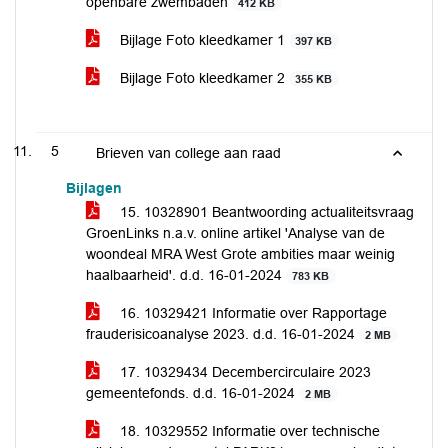
openbare zwembaden
412 KB
Bijlage Foto kleedkamer 1
397 KB
Bijlage Foto kleedkamer 2
355 KB
5
Brieven van college aan raad
Bijlagen
15. 10328901 Beantwoording actualiteitsvraag
GroenLinks n.a.v. online artikel 'Analyse van de
woondeal MRA West Grote ambities maar weinig
haalbaarheid'. d.d. 16-01-2024
783 KB
16. 10329421 Informatie over Rapportage
frauderisicoanalyse 2023. d.d. 16-01-2024
2 MB
17. 10329434 Decembercirculaire 2023
gemeentefonds. d.d. 16-01-2024
2 MB
18. 10329552 Informatie over technische