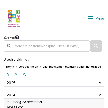
Ga naar de inhoud van deze pagina
Ga naar het zoeken
Ga naar het menu
Menu
Zoeken
U bevindt zich hier:
Home
Vergaderingen
Lijst ingekomen stukken vanuit het college
A
A
A
2025
2024
2024
maandag 23 december
Week 51 2024