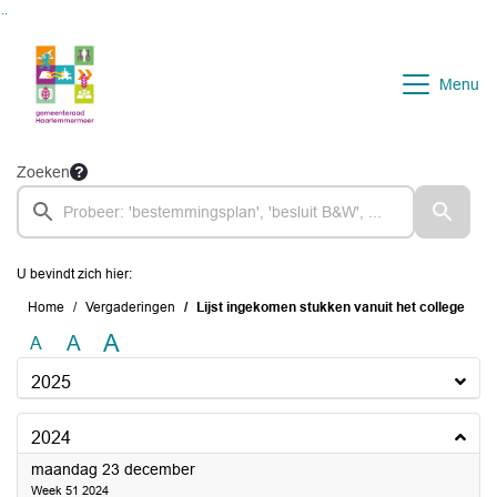
Ga naar de inhoud van deze pagina
Ga naar het zoeken
Ga naar het menu
Menu
Zoeken
U bevindt zich hier:
Home
Vergaderingen
Lijst ingekomen stukken vanuit het college
A
A
A
2025
2024
2024
maandag 23 december
Week 51 2024