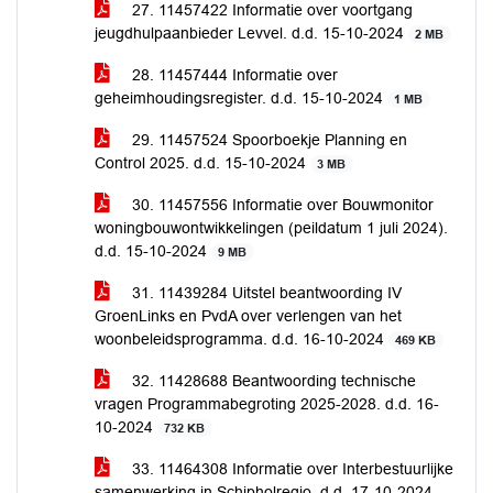
27. 11457422 Informatie over voortgang
jeugdhulpaanbieder Levvel. d.d. 15-10-2024
2 MB
28. 11457444 Informatie over
geheimhoudingsregister. d.d. 15-10-2024
1 MB
29. 11457524 Spoorboekje Planning en
Control 2025. d.d. 15-10-2024
3 MB
30. 11457556 Informatie over Bouwmonitor
woningbouwontwikkelingen (peildatum 1 juli 2024).
d.d. 15-10-2024
9 MB
31. 11439284 Uitstel beantwoording IV
GroenLinks en PvdA over verlengen van het
woonbeleidsprogramma. d.d. 16-10-2024
469 KB
32. 11428688 Beantwoording technische
vragen Programmabegroting 2025-2028. d.d. 16-
10-2024
732 KB
33. 11464308 Informatie over Interbestuurlijke
samenwerking in Schipholregio. d.d. 17-10-2024