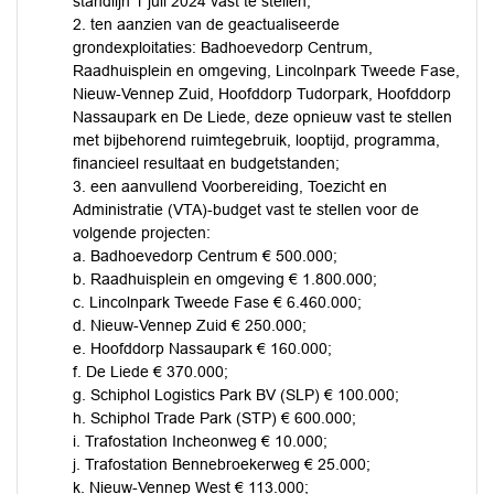
standlijn 1 juli 2024 vast te stellen;
2. ten aanzien van de geactualiseerde
grondexploitaties: Badhoevedorp Centrum,
Raadhuisplein en omgeving, Lincolnpark Tweede Fase,
Nieuw-Vennep Zuid, Hoofddorp Tudorpark, Hoofddorp
Nassaupark en De Liede, deze opnieuw vast te stellen
met bijbehorend ruimtegebruik, looptijd, programma,
financieel resultaat en budgetstanden;
3. een aanvullend Voorbereiding, Toezicht en
Administratie (VTA)-budget vast te stellen voor de
volgende projecten:
a. Badhoevedorp Centrum € 500.000;
b. Raadhuisplein en omgeving € 1.800.000;
c. Lincolnpark Tweede Fase € 6.460.000;
d. Nieuw-Vennep Zuid € 250.000;
e. Hoofddorp Nassaupark € 160.000;
f. De Liede € 370.000;
g. Schiphol Logistics Park BV (SLP) € 100.000;
h. Schiphol Trade Park (STP) € 600.000;
i. Trafostation Incheonweg € 10.000;
j. Trafostation Bennebroekerweg € 25.000;
k. Nieuw-Vennep West € 113.000;