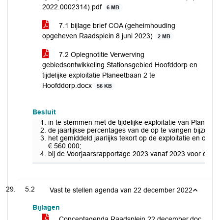
2022.0002314).pdf
6 MB
7.1 bijlage brief COA (geheimhouding
opgeheven Raadsplein 8 juni 2023)
2 MB
7.2 Oplegnotitie Verwerving
gebiedsontwikkeling Stationsgebied Hoofddorp en
tijdelijke exploitatie Planeetbaan 2 te
Hoofddorp.docx
56 KB
Besluit
in te stemmen met de tijdelijke exploitatie van Plan
de jaarlijkse percentages van de op te vangen bijzond
het gemiddeld jaarlijks tekort op de exploitatie en over
€ 560.000;
bij de Voorjaarsrapportage 2023 vanaf 2023 voor een pe
5.2
Vast te stellen agenda van 22 december 2022
Bijlagen
Conceptagenda Raadsplein 22 december.doc