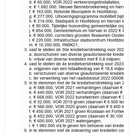
d. € 60.000, VOR 2022 verkeersregelinstallaties;
e. € 1.682.000, Nieuwe Bennebroekerweg en hiervan in
f. € 163.000, Rotonde Beursplein in Hoofddorp;
g. € 277.000, Uitvoeringsprogramma mobiliteit bijdra
h. € 214.000, Stadspark in Hoofddorp en hiervan in 202
i. € 90.000, Tijdelijke huisvesting gemeentelijke organisa
j. € 854.000, Gemeentehuis en hiervan in 2022 € 473.00
k. € 900.000, correcties gronden flexwonen Oosterdree
l. € 220.000, Infrastructuur stadscentrum Hoofddorp;
m. € 10.200.000, PARK21;
vast te stellen de 30e kredietverstrekking voor 2022,
a. doorschuiven van diverse geautoriseerde kredieten m
b. vrijval van diverse kredieten met € 0,8 miljoen;
vast te stellen de 4e kredietverstrekking voor 2023 w
a. vrijgeven van een totaalbedrag van € 18,6 miljoen v
b. verschuiven van diverse geautoriseerde kredieten me
c. ter verwerking van het raadsbesluit 2022.0000839 vo
in te stemmen met de 5e kredietverstrekking van 2023 
a. € 588.000, VOR 2021 verhardingen (daarvan € 8.000 t
b. € 440.000, VOR 2022 verhardingen (daarvan € 100.00
c. € 668.000, VOR 2022 kunstwerken (daarvan € 34.600 
d. € 52.000, VOR 2019 groen (daarvan € 6.500 ten laste
e. € 566.000, VOR 2020 groen (daarvan € 9.400 ten last
f. € 450.000, VOR 2021 groen Kruislaan en Fortweg in 
g. € 452.000, VOR 2022 groen (daarvan € 30.100 ten las
h. € 600.000, VOR 2021 watergangen;
i. € 1.982.000 vrij te geven ten behoeve van kredieten
in te stemmen met de indexering van kredieten conform 