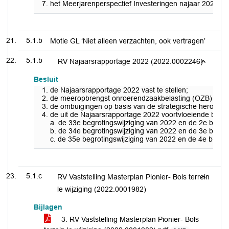
het Meerjarenperspectief Investeringen najaar 2022 vast
5.1.b
Motie GL ‘Niet alleen verzachten, ook vertragen’
5.1.b
RV Najaarsrapportage 2022 (2022.0002246)
Besluit
de Najaarsrapportage 2022 vast te stellen;
de meeropbrengst onroerendzaakbelasting (OZB) niet-
de ombuigingen op basis van de strategische heroriënt
de uit de Najaarsrapportage 2022 voortvloeiende begroti
a. de 33e begrotingswijziging van 2022 en de 2e begro
b. de 34e begrotingswijziging van 2022 en de 3e begro
c. de 35e begrotingswijziging van 2022 en de 4e begr
5.1.c
RV Vaststelling Masterplan Pionier- Bols terrein
le wijziging (2022.0001982)
Bijlagen
3. RV Vaststelling Masterplan Pionier- Bols