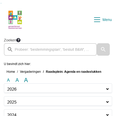
Ga naar de inhoud van deze pagina
Ga naar het zoeken
Ga naar het menu
Menu
Zoeken
U bevindt zich hier:
Home
Vergaderingen
Raadsplein: Agenda en raadsstukken
A
A
A
2026
2025
2024