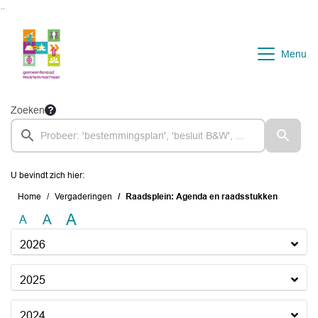
Ga naar de inhoud van deze pagina
Ga naar het zoeken
Ga naar het menu
Menu
Zoeken
U bevindt zich hier:
Home
Vergaderingen
Raadsplein: Agenda en raadsstukken
A
A
A
2026
2025
2024