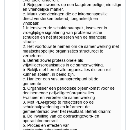
eventuele kinderen.
d. Bejegen inwoners op een laagdrempelige, nietstigmati
en vriendelijke manier.
e. Maak voorzieningen die de inkomenspositie
direct versterken bekend, toegankelijk en
vindbaar.
f. Intensiveer de schuldenaanpak, investeer in
vroegtijdige signalering van problematische
schulden en het stabiliseren van de financiële
situatie.
2. Het voortouw te nemen om de samenwerking met
maatschappelijke organisaties structureel te
verbeteren:
a. Betrek zowel professionele als
vrijwilligersorganisaties in de samenwerking.
b. Bekijk met hen of alle organisaties die een rol
kunnen spelen, in beeld zijn.
c. Hanteer een vast aanspreekpunt bij de
gemeente.
d. Organiseer een periodieke bijeenkomst voor de
deelnemende (vrijwilligers)organisaties.
Evalueer en verbeter de samenwerking.
3. Met PLANgroep te reflecteren op de
schuldhulpverlening en informeer de
gemeenteraad over het resultaat. Betrek daarin:
a. De invulling van de opdrachtgevers- en
opdrachtnemersrol.
b. Proces en effecten van