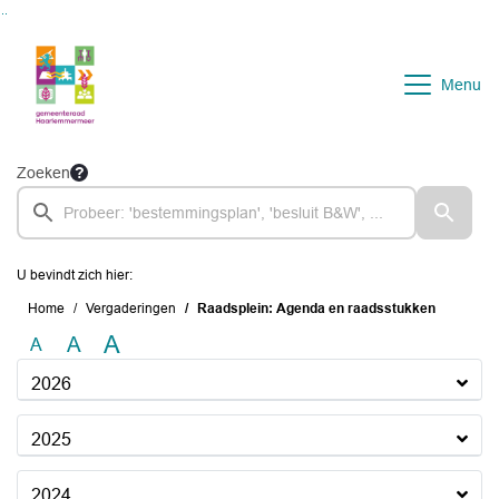
Ga naar de inhoud van deze pagina
Ga naar het zoeken
Ga naar het menu
Menu
Zoeken
U bevindt zich hier:
Home
Vergaderingen
Raadsplein: Agenda en raadsstukken
A
A
A
2026
2025
2024