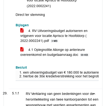
voor locatie Aprisco te Hoofddorp
(2022.0002241)
Direct ter stemming
Bijlagen
4. RV Uitvoeringsbudget autoriseren en
vrijgeven voor locatie Aprisco te Hoofddorp (
2022.0002241).pdf
3 MB
4.1 Oplegnotitie Allonge op anterieure
overeenkomst en budgetaanvraag.doc
59 KB
Besluit
een uitvoeringsbudget van € 180.000 te autoriseren en v
hiertoe de 30e kredietverstrekking voor het begrotingsja
5.1.f
RV Verklaring van geen bedenkingen voor de
herontwikkeling van twee kantoorpanden tot een
woongebouw met veertien appartementen aan