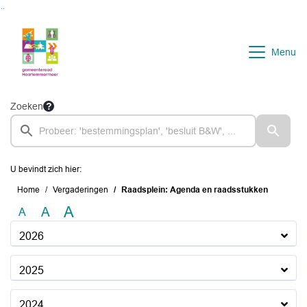
Ga naar de inhoud van deze pagina
Ga naar het zoeken
Ga naar het menu
Menu
Zoeken
U bevindt zich hier:
Home
Vergaderingen
Raadsplein: Agenda en raadsstukken
A
A
A
2026
2025
2024