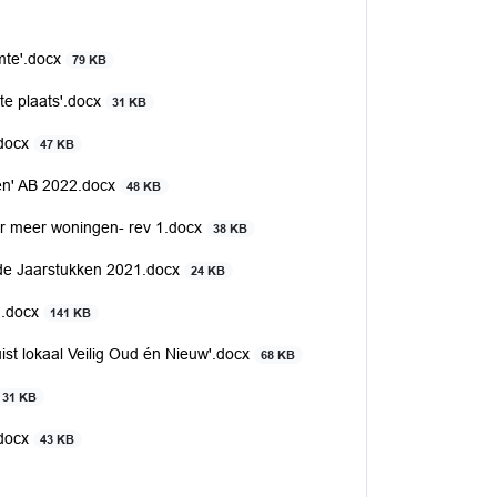
mte'.docx
79 KB
e plaats'.docx
31 KB
.docx
47 KB
pen' AB 2022.docx
48 KB
ar meer woningen- rev 1.docx
38 KB
e Jaarstukken 2021.docx
24 KB
'.docx
141 KB
 lokaal Veilig Oud én Nieuw'.docx
68 KB
31 KB
.docx
43 KB