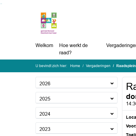
Ga naar de inhoud van deze pagina
Ga naar het zoeken
Ga naar het menu
Welkom
Hoe werkt de
Vergaderinge
raad?
U bevindt zich hier:
Home
Vergaderingen
Raadsplein
2026
Ra
do
2025
14:3
2024
Loca
Voorz
2023
Toel