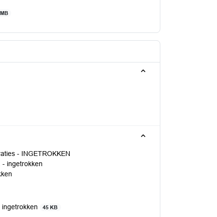
 MB
raties - INGETROKKEN
- ingetrokken
kken
 ingetrokken
45 KB