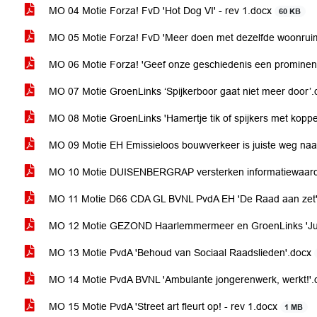
MO 04 Motie Forza! FvD 'Hot Dog VI' - rev 1.docx
60 KB
MO 05 Motie Forza! FvD 'Meer doen met dezelfde woonrui
MO 06 Motie Forza! 'Geef onze geschiedenis een prominent
MO 07 Motie GroenLinks ‘Spijkerboor gaat niet meer door’
MO 08 Motie GroenLinks 'Hamertje tik of spijkers met kop
MO 09 Motie EH Emissieloos bouwverkeer is juiste weg na
MO 10 Motie DUISENBERGRAP versterken informatiewaard
MO 11 Motie D66 CDA GL BVNL PvdA EH 'De Raad aan zet
MO 12 Motie GEZOND Haarlemmermeer en GroenLinks 'Juist
MO 13 Motie PvdA 'Behoud van Sociaal Raadslieden'.docx
MO 14 Motie PvdA BVNL 'Ambulante jongerenwerk, werkt!'
MO 15 Motie PvdA 'Street art fleurt op! - rev 1.docx
1 MB