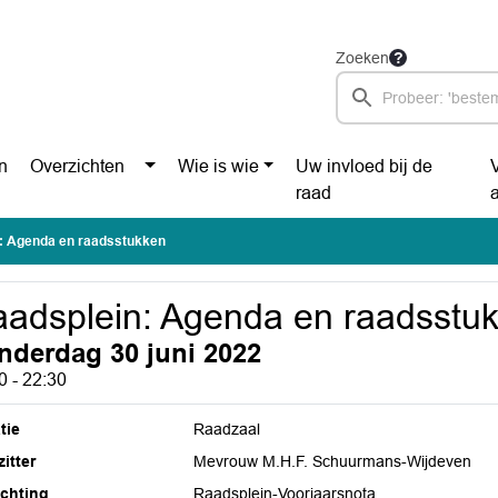
Zoeken
n
Overzichten
Wie is wie
Uw invloed bij de
raad
: Agenda en raadsstukken
adsplein: Agenda en raadsstu
nderdag 30 juni 2022
0 - 22:30
tie
Raadzaal
itter
Mevrouw M.H.F. Schuurmans-Wijdeven
ichting
Raadsplein-Voorjaarsnota