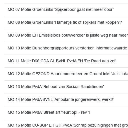
MO 07 Motie GroenLinks ‘Spijkerboor gaat niet meer door’
MO 08 Motie GroenLinks 'Hamertje tik of spijkers met koppen'?
MO 09 Motie EH Emissieloos bouwverkeer is juiste weg naar mee
MO 10 Motie Duisenbergrapporteurs versterken informatiewaarde
MO 11 Motie D66 CDA GL BVNL PvdA EH 'De Raad aan zet'
MO 12 Motie GEZOND Haarlemmermeer en GroenLinks 'Juist lokaa
MO 13 Motie PvdA 'Behoud van Sociaal Raadslieden'
MO 14 Motie PvdA BVNL 'Ambulante jongerenwerk, werkt!'
MO 15 Motie PvdA 'Street art fleurt op! - rev 1
MO 16 Motie CU-SGP EH GH PvdA 'Schrap bezuinigingen met groot