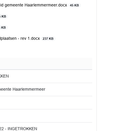
eid gemeente Haarlemmermeer.docx
45 KB
5 KB
5 KB
aatsen - rev 1.docx
237 KB
KKEN
meente Haarlemmermeer
022 - INGETROKKEN