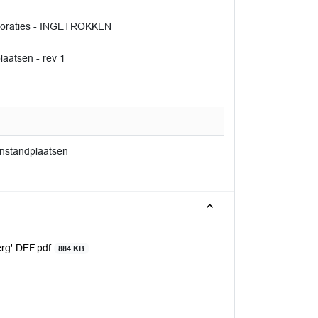
poraties - INGETROKKEN
atsen - rev 1
nstandplaatsen
erg' DEF.pdf
884 KB