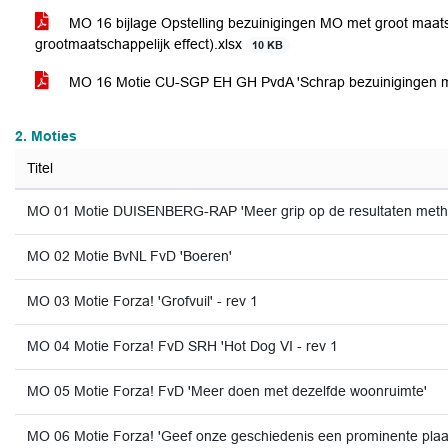
MO 16 bijlage Opstelling bezuinigingen MO met groot maatsc
grootmaatschappelijk effect).xlsx
10 KB
MO 16 Motie CU-SGP EH GH PvdA 'Schrap bezuinigingen met
2. Moties
Titel
MO 01 Motie DUISENBERG-RAP 'Meer grip op de resultaten meth
MO 02 Motie BvNL FvD 'Boeren'
MO 03 Motie Forza! 'Grofvuil' - rev 1
MO 04 Motie Forza! FvD SRH 'Hot Dog VI - rev 1
MO 05 Motie Forza! FvD 'Meer doen met dezelfde woonruimte'
MO 06 Motie Forza! 'Geef onze geschiedenis een prominente plaa