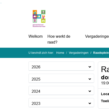
Ga naar de inhoud van deze pagina
Ga naar het zoeken
Ga naar het menu
Welkom
Hoe werkt de
Vergaderinge
raad?
U bevindt zich hier:
Home
Vergaderingen
Raadsplein
2026
Ra
do
2025
19:0
2024
Loca
Toel
2023