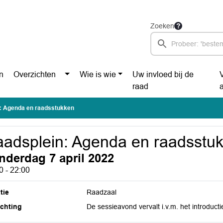
Zoeken
n
Overzichten
Wie is wie
Uw invloed bij de
raad
: Agenda en raadsstukken
adsplein: Agenda en raadsstu
nderdag 7 april 2022
0 - 22:00
tie
Raadzaal
ichting
De sessieavond vervalt i.v.m. het introduc