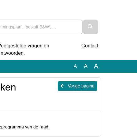
Veelgestelde vragen en
Contact
antwoorden.
A
A
A
kken
Vorige pagina
tieprogramma van de raad.