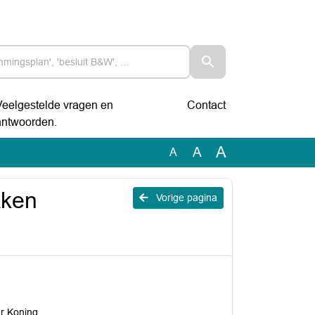
Veelgestelde vragen en
Contact
antwoorden.
A
A
A
kken
Vorige pagina
r Koning