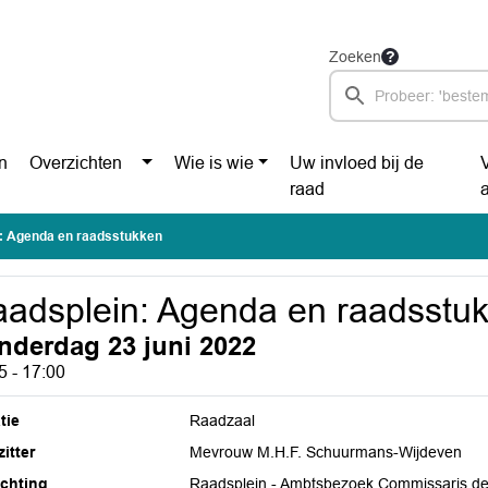
Zoeken
n
Overzichten
Wie is wie
Uw invloed bij de
raad
: Agenda en raadsstukken
adsplein: Agenda en raadsstu
nderdag 23 juni 2022
5 - 17:00
tie
Raadzaal
itter
Mevrouw M.H.F. Schuurmans-Wijdeven
ichting
Raadsplein - Ambtsbezoek Commissaris de