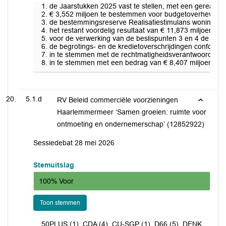
de Jaarstukken 2025 vast te stellen, met een gerealise
€ 3,552 miljoen te bestemmen voor budgetoverhevelinge
de bestemmingsreserve Realisatiestimulans woningbouw 
het restant voordelig resultaat van € 11,873 miljoen 
voor de verwerking van de beslispunten 3 en 4 de lle be
de begrotings- en de kredietoverschrijdingen conform he
in te stemmen met de rechtmatigheidsverantwoording;
in te stemmen met een bedrag van € 8,407 miljoen als 
5.1.d
RV Beleid commerciële voorzieningen
Haarlemmermeer ‘Samen groeien: ruimte voor
ontmoeting en ondernemerschap’ (12852922)
Sessiedebat 28 mei 2026
Stemuitslag
100% Voor
Toon stemmen
50PLUS (1), CDA (4), CU-SGP (1), D66 (5), DENK