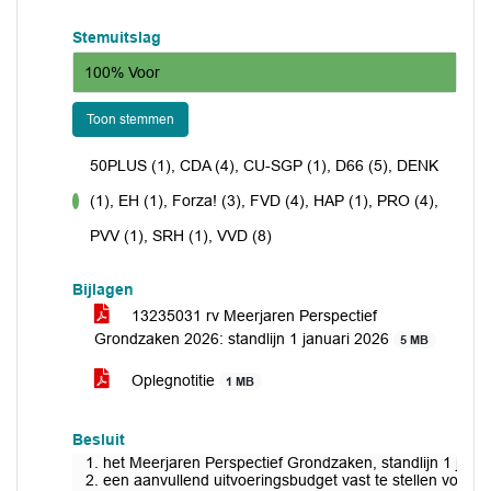
Stemuitslag
100% Voor
Toon stemmen
50PLUS (1), CDA (4), CU-SGP (1), D66 (5), DENK
(1), EH (1), Forza! (3), FVD (4), HAP (1), PRO (4),
voor
PVV (1), SRH (1), VVD (8)
Bijlagen
13235031 rv Meerjaren Perspectief
Grondzaken 2026: standlijn 1 januari 2026
5 MB
Oplegnotitie
1 MB
Besluit
1. het Meerjaren Perspectief Grondzaken, standlijn 1 januar
2. een aanvullend uitvoeringsbudget vast te stellen voor d