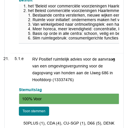
Besluit
het 'Beleid voor commerciële voorzieningen Haarlemme
het Beleid commerciële voorzieningen Haarlemmermeer 
1. Bestaande centra versterken, nieuwe wijken een eige
2. Ruimte voor initiatief: ondernemers maken het versch
3. Van winkelgebied naar ontmoetingsplek: een hart va
4. Meer horeca, meer levendigheid: concentratie, kwalit
5. Basis op orde in alle centra: schoon, veilig en bereik
6. Slim ruimtegebruik: consumentgerichte functies horen
5.1.e
RV Positief ruimtelijk advies voor de aanvraag
van een omgevingsvergunning voor de
dagopvang van honden aan de IJweg 686 in
Hoofddorp (13337476)
Stemuitslag
100% Voor
Toon stemmen
50PLUS (1), CDA (4), CU-SGP (1), D66 (5), DENK