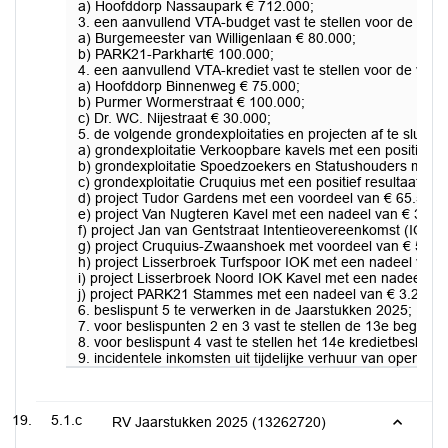
a) Hoofddorp Nassaupark € 712.000;
3. een aanvullend VTA-budget vast te stellen voor de volge
a) Burgemeester van Willigenlaan € 80.000;
b) PARK21-Parkhart€ 100.000;
4. een aanvullend VTA-krediet vast te stellen voor de vol
a) Hoofddorp Binnenweg € 75.000;
b) Purmer Wormerstraat € 100.000;
c) Dr. WC. Nijestraat € 30.000;
5. de volgende grondexploitaties en projecten af te sluit
a) grondexploitatie Verkoopbare kavels met een positief re
b) grondexploitatie Spoedzoekers en Statushouders met ee
c) grondexploitatie Cruquius met een positief resultaat va
d) project Tudor Gardens met een voordeel van € 65.571;
e) project Van Nugteren Kavel met een nadeel van € 33.1
f) project Jan van Gentstraat Intentieovereenkomst (IOK) 
g) project Cruquius-Zwaanshoek met voordeel van € 5.311
h) project Lisserbroek Turfspoor IOK met een nadeel van 
i) project Lisserbroek Noord IOK Kavel met een nadeel va
j) project PARK21 Stammes met een nadeel van € 3.261;
6. beslispunt 5 te verwerken in de Jaarstukken 2025;
7. voor beslispunten 2 en 3 vast te stellen de 13e begroti
8. voor beslispunt 4 vast te stellen het 14e kredietbesluit 
9. incidentele inkomsten uit tijdelijke verhuur van openb
5.1.c
RV Jaarstukken 2025 (13262720)