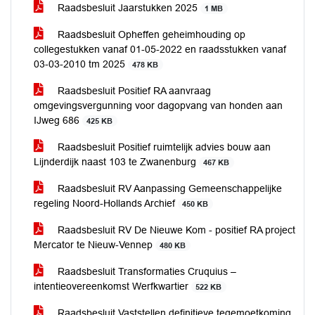
Raadsbesluit Jaarstukken 2025
1 MB
Raadsbesluit Opheffen geheimhouding op
collegestukken vanaf 01-05-2022 en raadsstukken vanaf
03-03-2010 tm 2025
478 KB
Raadsbesluit Positief RA aanvraag
omgevingsvergunning voor dagopvang van honden aan
IJweg 686
425 KB
Raadsbesluit Positief ruimtelijk advies bouw aan
Lijnderdijk naast 103 te Zwanenburg
467 KB
Raadsbesluit RV Aanpassing Gemeenschappelijke
regeling Noord-Hollands Archief
450 KB
Raadsbesluit RV De Nieuwe Kom - positief RA project
Mercator te Nieuw-Vennep
480 KB
Raadsbesluit Transformaties Cruquius –
intentieovereenkomst Werfkwartier
522 KB
Raadsbesluit Vaststellen definitieve tegemoetkoming