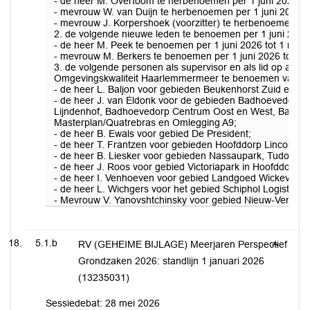
- de heer M. Overtoom te herbenoemen per 1 juni 2026 tot
- mevrouw W. van Duijn te herbenoemen per 1 juni 2026 to
- mevrouw J. Korpershoek (voorzitter) te herbenoemen per 
2. de volgende nieuwe leden te benoemen per 1 juni 2026 
- de heer M. Peek te benoemen per 1 juni 2026 tot 1 mei 
- mevrouw M. Berkers te benoemen per 1 juni 2026 tot 1 j
3. de volgende personen als supervisor en als lid op afr
Omgevingskwaliteit Haarlemmermeer te benoemen vanaf 1 j
- de heer L. Baljon voor gebieden Beukenhorst Zuid en Sc
- de heer J. van Eldonk voor de gebieden Badhoevedorp B
Lijndenhof, Badhoevedorp Centrum Oost en West, Badho
Masterplan/Quatrebras en Omlegging A9;
- de heer B. Ewals voor gebied De President;
- de heer T. Frantzen voor gebieden Hoofddorp Lincolnpar
- de heer B. Liesker voor gebieden Nassaupark, Tudorgar
- de heer J. Roos voor gebied Victoriapark in Hoofddorp;
- de heer I. Venhoeven voor gebied Landgoed Wickevoort 
- de heer L. Wichgers voor het gebied Schiphol Logistics 
- Mevrouw V. Yanovshtchinsky voor gebied Nieuw-Venne
5.1.b
RV (GEHEIME BIJLAGE) Meerjaren Perspectief
Grondzaken 2026: standlijn 1 januari 2026
(13235031)
Sessiedebat: 28 mei 2026