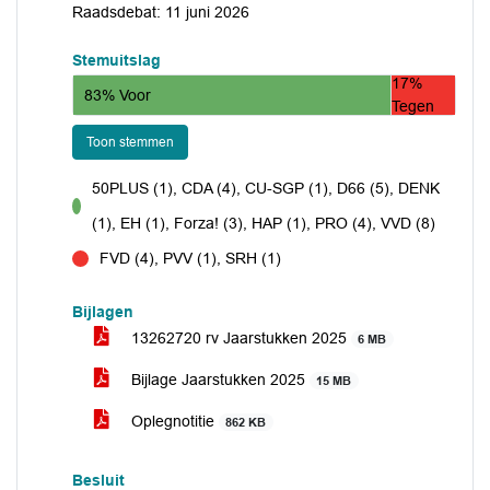
Raadsdebat: 11 juni 2026
Stemuitslag
17%
83% Voor
Tegen
Toon stemmen
50PLUS (1), CDA (4), CU-SGP (1), D66 (5), DENK
voor
(1), EH (1), Forza! (3), HAP (1), PRO (4), VVD (8)
FVD (4), PVV (1), SRH (1)
tegen
Bijlagen
13262720 rv Jaarstukken 2025
6 MB
Bijlage Jaarstukken 2025
15 MB
Oplegnotitie
862 KB
Besluit