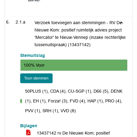
220 KB
2.1.a
Verzoek toevoegen aan stemmingen - RV De
Nieuwe Kom: positief ruimtelijk advies project
'Mercator' te Nieuw-Vennep (inzake rechterlijke
tussenuitspraak) (13437142)
Stemuitslag
100% Voor
Toon stemmen
50PLUS (1), CDA (4), CU-SGP (1), D66 (5), DENK
(1), EH (1), Forza! (3), FVD (4), HAP (1), PRO (4),
voor
PVV (1), SRH (1), VVD (8)
Bijlagen
13437142 rv De Nieuwe Kom; positief