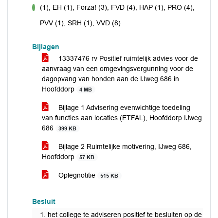
(1), EH (1), Forza! (3), FVD (4), HAP (1), PRO (4),
voor
PVV (1), SRH (1), VVD (8)
Bijlagen
13337476 rv Positief ruimtelijk advies voor de
aanvraag van een omgevingsvergunning voor de
dagopvang van honden aan de IJweg 686 in
Hoofddorp
4 MB
Bijlage 1 Advisering evenwichtige toedeling
van functies aan locaties (ETFAL), Hoofddorp IJweg
686
399 KB
Bijlage 2 Ruimtelijke motivering, IJweg 686,
Hoofddorp
57 KB
Oplegnotitie
515 KB
Besluit
het college te adviseren positief te besluiten op de