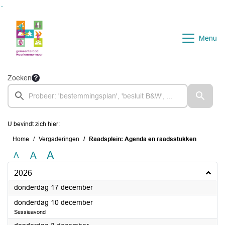
Ga naar de inhoud van deze pagina
Ga naar het zoeken
Ga naar het menu
Menu
Zoeken
U bevindt zich hier:
Home
Vergaderingen
Raadsplein: Agenda en raadsstukken
A
A
A
2026
2026
donderdag 17 december
2026
donderdag 10 december
Sessieavond