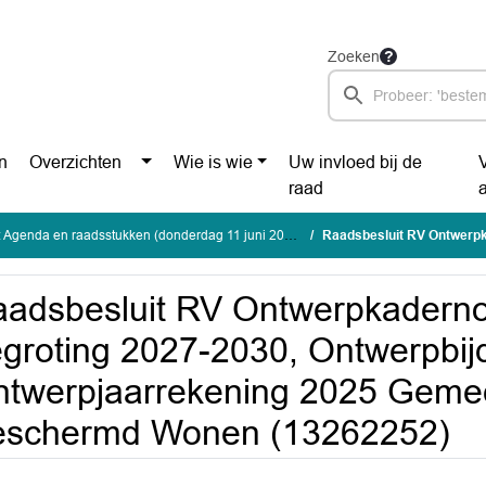
Zoeken
n
Overzichten
Wie is wie
Uw invloed bij de
raad
 Agenda en raadsstukken (donderdag 11 juni 2026)
Raadsbesluit RV Ontwerpkadernota en begroting 2027-2030, Ontwerpbij
adsbesluit RV Ontwerpkaderno
groting 2027-2030, Ontwerpbij
twerpjaarrekening 2025 Geme
eschermd Wonen (13262252)