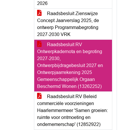
2026
Raadsbesluit Zienswijze
Concept Jaarverslag 2025, de
ontwerp Programmabegroting
2027-2030 VRK
Raadsbesluit RV
Ontwerpkadernota en begroting
2027-2030,
Ontwerpbijdragebesluit 2027 en
Ontwerpjaarrekening 2025
Gemeenschappelijk Orgaan
Beschermd Wonen (13262252)
Raadsbesluit RV Beleid
commerciële voorzieningen
Haarlemmermeer 'Samen groeien:
ruimte voor ontmoeting en
ondernemerschap' (12852922)