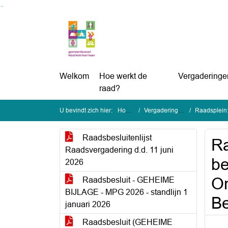
Ga naar de inhoud van deze pagina
Ga naar het zoeken
Ga naar het menu
Welkom
Hoe werkt de
Vergaderinge
raad?
U bevindt zich hier:
Home
Vergaderingen
Raadsplein:
Raadsbesluitenlijst
Ra
Raadsvergadering d.d. 11 juni
be
2026
On
Raadsbesluit - GEHEIME
BIJLAGE - MPG 2026 - standlijn 1
B
januari 2026
Raadsbesluit (GEHEIME