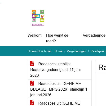
Ga naar de inhoud van deze pagina
Ga naar het zoeken
Ga naar het menu
Welkom
Hoe werkt de
Vergaderinge
raad?
U bevindt zich hier:
Home
Vergaderingen
Raadsplein:
Raadsbesluitenlijst
Ra
Raadsvergadering d.d. 11 juni
2026
Raadsbesluit - GEHEIME
BIJLAGE - MPG 2026 - standlijn 1
januari 2026
Raadsbesluit (GEHEIME