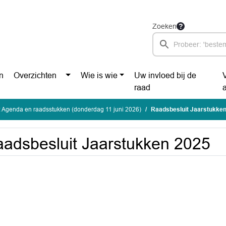
Zoeken
n
Overzichten
Wie is wie
Uw invloed bij de
raad
 Agenda en raadsstukken (donderdag 11 juni 2026)
Raadsbesluit Jaarstukke
adsbesluit Jaarstukken 2025