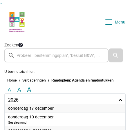
Ga naar de inhoud van deze pagina
Ga naar het zoeken
Ga naar het menu
Menu
Zoeken
U bevindt zich hier:
Home
Vergaderingen
Raadsplein: Agenda en raadsstukken
A
A
A
2026
2026
donderdag 17 december
2026
donderdag 10 december
Sessieavond