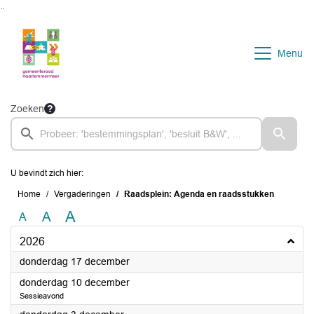
Ga naar de inhoud van deze pagina
Ga naar het zoeken
Ga naar het menu
Menu
Zoeken
U bevindt zich hier:
Home
Vergaderingen
Raadsplein: Agenda en raadsstukken
A
A
A
2026
2026
donderdag 17 december
2026
donderdag 10 december
Sessieavond