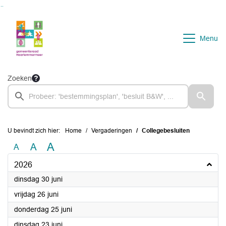
Ga naar de inhoud van deze pagina
Ga naar het zoeken
Ga naar het menu
Menu
Zoeken
U bevindt zich hier:
Home
Vergaderingen
Collegebesluiten
A
A
A
2026
2026
dinsdag 30 juni
2026
vrijdag 26 juni
2026
donderdag 25 juni
2026
dinsdag 23 juni