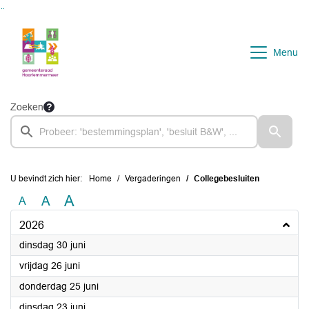
Ga naar de inhoud van deze pagina
Ga naar het zoeken
Ga naar het menu
Menu
Zoeken
U bevindt zich hier:
Home
Vergaderingen
Collegebesluiten
A
A
A
2026
2026
dinsdag 30 juni
2026
vrijdag 26 juni
2026
donderdag 25 juni
2026
dinsdag 23 juni