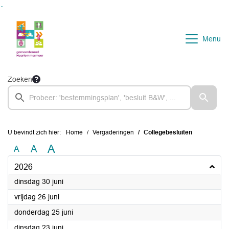
Ga naar de inhoud van deze pagina
Ga naar het zoeken
Ga naar het menu
Menu
Zoeken
U bevindt zich hier:
Home
Vergaderingen
Collegebesluiten
A
A
A
2026
2026
dinsdag 30 juni
2026
vrijdag 26 juni
2026
donderdag 25 juni
2026
dinsdag 23 juni