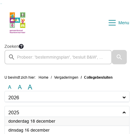
Ga naar de inhoud van deze pagina
Ga naar het zoeken
Ga naar het menu
Menu
Zoeken
U bevindt zich hier:
Home
Vergaderingen
Collegebesluiten
A
A
A
2026
2025
2025
donderdag 18 december
2025
dinsdag 16 december