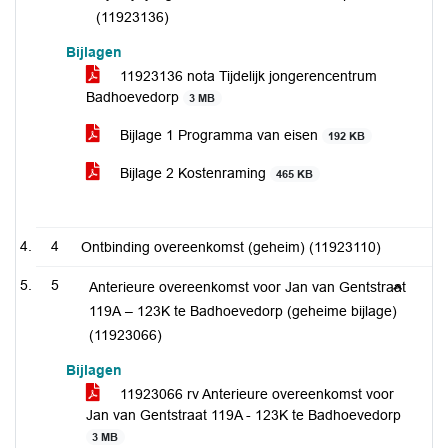
(11923136)
Bijlagen
11923136 nota Tijdelijk jongerencentrum
Badhoevedorp
3 MB
Bijlage 1 Programma van eisen
192 KB
Bijlage 2 Kostenraming
465 KB
4
Ontbinding overeenkomst (geheim) (11923110)
5
Anterieure overeenkomst voor Jan van Gentstraat
119A – 123K te Badhoevedorp (geheime bijlage)
(11923066)
Bijlagen
11923066 rv Anterieure overeenkomst voor
Jan van Gentstraat 119A - 123K te Badhoevedorp
3 MB