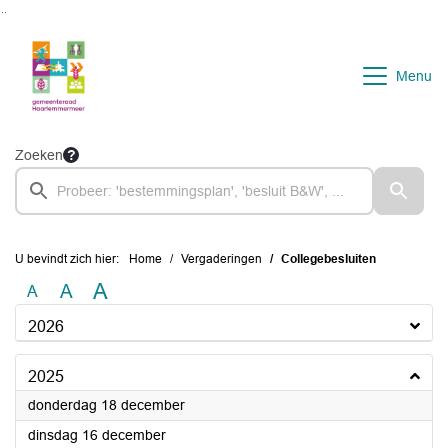
Ga naar de inhoud van deze pagina
Ga naar het zoeken
Ga naar het menu
Menu
Zoeken
U bevindt zich hier:
Home
Vergaderingen
Collegebesluiten
A
A
A
2026
2025
2025
donderdag 18 december
2025
dinsdag 16 december