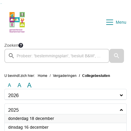
Ga naar de inhoud van deze pagina
Ga naar het zoeken
Ga naar het menu
Menu
Zoeken
U bevindt zich hier:
Home
Vergaderingen
Collegebesluiten
A
A
A
2026
2025
2025
donderdag 18 december
2025
dinsdag 16 december