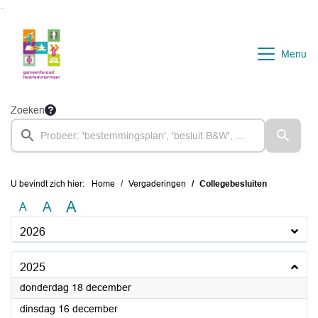
Ga naar de inhoud van deze pagina
Ga naar het zoeken
Ga naar het menu
Menu
Zoeken
U bevindt zich hier:
Home
Vergaderingen
Collegebesluiten
A
A
A
2026
2025
2025
donderdag 18 december
2025
dinsdag 16 december