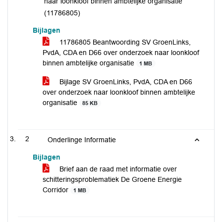
naar loonkloof binnen ambtelijke organisatie
(11786805)
Bijlagen
11786805 Beantwoording SV GroenLinks,
PvdA, CDA en D66 over onderzoek naar loonkloof
binnen ambtelijke organisatie
1 MB
Bijlage SV GroenLinks, PvdA, CDA en D66
over onderzoek naar loonkloof binnen ambtelijke
organisatie
85 KB
2
Onderlinge Informatie
Bijlagen
Brief aan de raad met informatie over
schitteringsproblematiek De Groene Energie
Corridor
1 MB