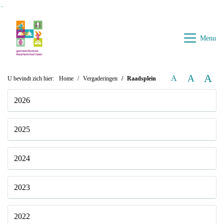
Ga naar de inhoud van deze pagina
Ga naar het zoeken
Ga naar het menu
Menu
A
A
A
U bevindt zich hier:
Home
Vergaderingen
Raadsplein
2026
2025
2024
2023
2022