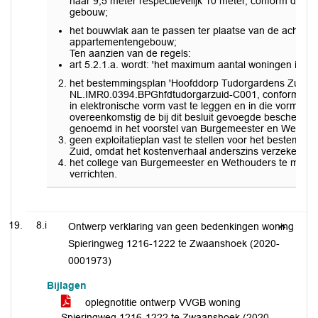
naar 9,5 meter respectievelijk 10 meter, conform de a
gebouw;
het bouwvlak aan te passen ter plaatse van de achterzi
appartementengebouw;
Ten aanzien van de regels:
art 5.2.1.a. wordt: 'het maximum aantal woningen is 33'
het bestemmingsplan 'Hoofddorp Tudorgardens Zuid' met
NL.IMR0.0394.BPGhfdtudorgarzuid-C001, conform de art
in elektronische vorm vast te leggen en in die vorm gewi
overeenkomstig de bij dit besluit gevoegde bescheide
genoemd in het voorstel van Burgemeester en Wethou
geen exploitatieplan vast te stellen voor het bestemm
Zuid, omdat het kostenverhaal anderszins verzekerd is
het college van Burgemeester en Wethouders te machti
verrichten.
8.i
Ontwerp verklaring van geen bedenkingen woning
Spieringweg 1216-1222 te Zwaanshoek (2020-
0001973)
Bijlagen
oplegnotitie ontwerp VVGB woning
Spieringweg 1216-1222 te Zwaanshoek (2020-