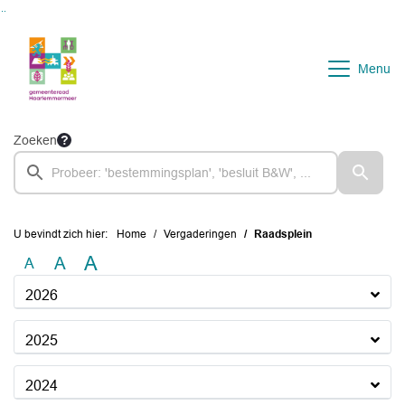
Ga naar de inhoud van deze pagina
Ga naar het zoeken
Ga naar het menu
Menu
Zoeken
U bevindt zich hier:
Home
Vergaderingen
Raadsplein
A
A
A
2026
2025
2024