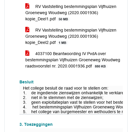
RV Vaststelling bestemmingsplan Vijfhuizen
Groeneweg Woudweg (2020.0001936)
kopie_Deel1.pdf
50 MB
RV Vaststelling bestemmingsplan Vijfhuizen
Groeneweg Woudweg (2020.0001936)
kopie_Deel2.pdf
1 MB
4037100 Beantwoording IV PvdA over
bestemmingsplan Vijfhuizen Groeneweg Woudweg
raadsvoorstel nr. 2020.0001936.pdf
880 KB
Besluit
Het college besluit de raad voor te stellen om:
1. de ingediende zienswijzen ontvankelijk te verklaren;
2. niet in te stemmen met de zienswijzen;
3. geen exploitatieplan vast te stellen voor het bes
4. het bestemmingsplan Vijfhuizen Groeneweg Woudweg 
5. het college van burgemeester en wethouders te mac
3. Toezeggingen