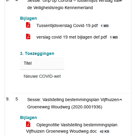
Sessie: Grip op Corona – tussentijds verslag van
de Veiligheidsregio Kennemerland
Bijlagen
Tussentijdsverslag Covid-19.pdf
1 MB
verslag covid 19 met bijlagen def.pdf
1 MB
3. Toezeggingen
Titel
Nieuwe COVID-wet
5
Sessie: Vaststelling bestemmingsplan Vijfhuizen
Groeneweg Woudweg (2020.0001936)
Bijlagen
Oplegnotitie Vaststelling bestemmingsplan
Vijfhuizen Groeneweg Woudweg.doc
42 KB