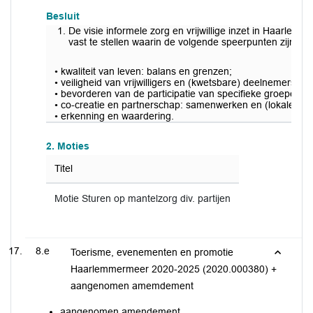
Besluit
De visie informele zorg en vrijwillige inzet in Haarlem
vast te stellen waarin de volgende speerpunten zijn b
• kwaliteit van leven: balans en grenzen;
• veiligheid van vrijwilligers en (kwetsbare) deelnemers;
• bevorderen van de participatie van specifieke groepen;
• co-creatie en partnerschap: samenwerken en (lokale) ne
• erkenning en waardering.
2. Moties
Titel
Motie Sturen op mantelzorg div. partijen
8.e
Toerisme, evenementen en promotie
Haarlemmermeer 2020-2025 (2020.000380) +
aangenomen amemdement
aangenomen amendement