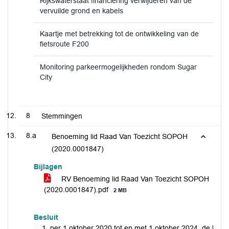
Rijkswaterstaat financiering verwijderen van de
vervuilde grond en kabels
Kaartje met betrekking tot de ontwikkeling van de
fietsroute F200
Monitoring parkeermogelijkheden rondom Sugar
City
8
Stemmingen
8.a
Benoeming lid Raad Van Toezicht SOPOH
(2020.0001847)
Bijlagen
RV Benoeming lid Raad Van Toezicht SOPOH
(2020.0001847).pdf
2 MB
Besluit
per 1 oktober 2020 tot en met 1 oktober 2024, de heer P