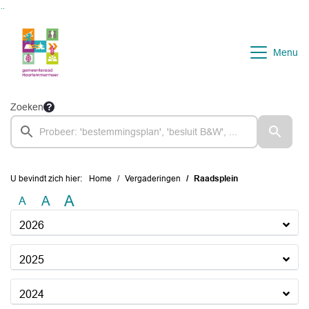
Ga naar de inhoud van deze pagina
Ga naar het zoeken
Ga naar het menu
Menu
Zoeken
U bevindt zich hier:
Home
Vergaderingen
Raadsplein
A
A
A
2026
2025
2024