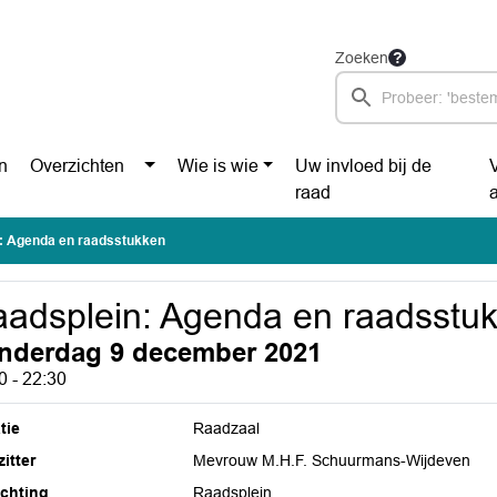
Zoeken
n
Overzichten
Wie is wie
Uw invloed bij de
raad
: Agenda en raadsstukken
adsplein: Agenda en raadsstu
nderdag 9 december 2021
0 - 22:30
tie
Raadzaal
itter
Mevrouw M.H.F. Schuurmans-Wijdeven
ichting
Raadsplein