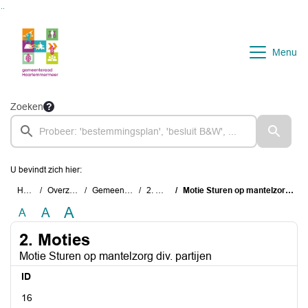
Ga naar de inhoud van deze pagina
Ga naar het zoeken
Ga naar het menu
Menu
Zoeken
U bevindt zich hier:
Home
Overzichten
Gemeenteraad
2. Moties
Motie Sturen op mantelzorg div. partijen
A
A
A
2. Moties
Motie Sturen op mantelzorg div. partijen
ID
16