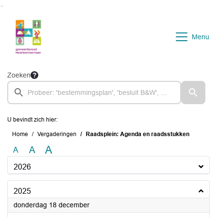
Ga naar de inhoud van deze pagina
Ga naar het zoeken
Ga naar het menu
Menu
Zoeken
U bevindt zich hier:
Home
Vergaderingen
Raadsplein: Agenda en raadsstukken
A
A
A
2026
2025
2025
donderdag 18 december