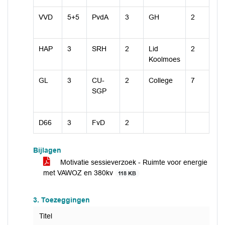
VVD
5+5
PvdA
3
GH
2
HAP
3
SRH
2
Lid
2
Koolmoes
GL
3
CU-
2
College
7
SGP
D66
3
FvD
2
Bijlagen
Motivatie sessieverzoek - Ruimte voor energie
met VAWOZ en 380kv
118 KB
3. Toezeggingen
Titel