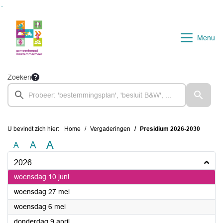
Ga naar de inhoud van deze pagina
Ga naar het zoeken
Ga naar het menu
Menu
Zoeken
U bevindt zich hier:
Home
Vergaderingen
Presidium 2026-2030
A
A
A
2026
2026
woensdag 10 juni
2026
woensdag 27 mei
2026
woensdag 6 mei
2026
donderdag 9 april