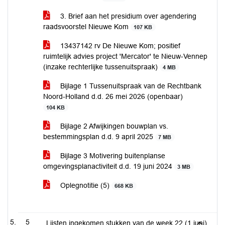
3. Brief aan het presidium over agendering
raadsvoorstel Nieuwe Kom
107 KB
13437142 rv De Nieuwe Kom; positief
ruimtelijk advies project 'Mercator' te Nieuw-Vennep
(inzake rechterlijke tussenuitspraak)
4 MB
Bijlage 1 Tussenuitspraak van de Rechtbank
Noord-Holland d.d. 26 mei 2026 (openbaar)
104 KB
Bijlage 2 Afwijkingen bouwplan vs.
bestemmingsplan d.d. 9 april 2025
7 MB
Bijlage 3 Motivering buitenplanse
omgevingsplanactiviteit d.d. 19 juni 2024
3 MB
Oplegnotitie (5)
668 KB
5
Lijsten ingekomen stukken van de week 22 (1 juni),