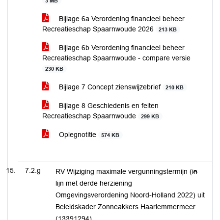
3 MB
Bijlage 6a Verordening financieel beheer
Recreatieschap Spaarnwoude 2026
213 KB
Bijlage 6b Verordening financieel beheer
Recreatieschap Spaarnwoude - compare versie
230 KB
Bijlage 7 Concept zienswijzebrief
210 KB
Bijlage 8 Geschiedenis en feiten
Recreatieschap Spaarnwoude
299 KB
Oplegnotitie
574 KB
7.2.g
RV Wijziging maximale vergunningstermijn (in
lijn met derde herziening
Omgevingsverordening Noord-Holland 2022) uit
Beleidskader Zonneakkers Haarlemmermeer
(13391294)