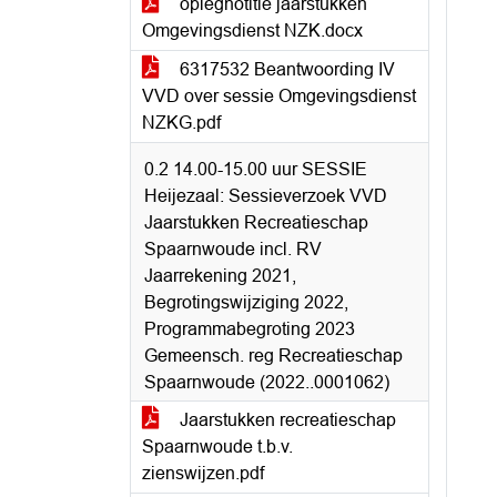
oplegnotitie jaarstukken
Omgevingsdienst NZK.docx
6317532 Beantwoording IV
VVD over sessie Omgevingsdienst
NZKG.pdf
0.2 14.00-15.00 uur SESSIE
Heijezaal: Sessieverzoek VVD
Jaarstukken Recreatieschap
Spaarnwoude incl. RV
Jaarrekening 2021,
Begrotingswijziging 2022,
Programmabegroting 2023
Gemeensch. reg Recreatieschap
Spaarnwoude (2022..0001062)
Jaarstukken recreatieschap
Spaarnwoude t.b.v.
zienswijzen.pdf