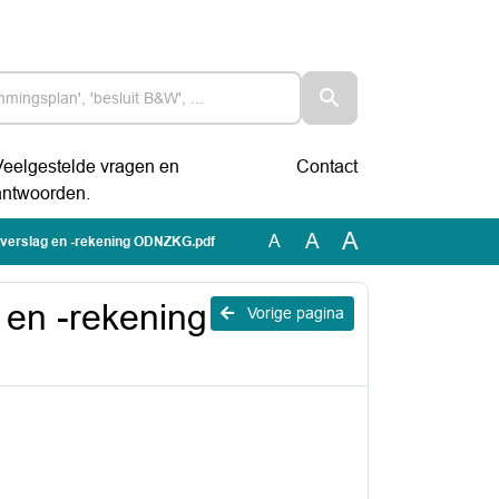
Veelgestelde vragen en
Contact
antwoorden.
A
A
A
rverslag en -rekening ODNZKG.pdf
 en -rekening
Vorige pagina