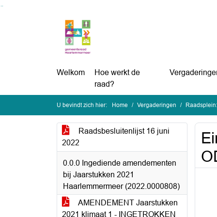
Ga naar de inhoud van deze pagina
Ga naar het zoeken
Ga naar het menu
Welkom
Hoe werkt de
Vergaderinge
raad?
U bevindt zich hier:
Home
Vergaderingen
Raadsplein:
Raadsbesluitenlijst 16 juni
Ei
2022
O
0.0.0 Ingediende amendementen
bij Jaarstukken 2021
Haarlemmermeer (2022.0000808)
AMENDEMENT Jaarstukken
2021 klimaat 1 - INGETROKKEN