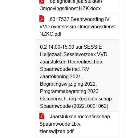
oplegnotitie jaarstukken
Omgevingsdienst NZK.docx
6317532 Beantwoording IV
VVD over sessie Omgevingsdienst
NZKG.pdf
0.2 14.00-15.00 uur SESSIE
Heijezaal: Sessieverzoek VVD
Jaarstukken Recreatieschap
Spaarnwoude incl. RV
Jaarrekening 2021,
Begrotingswijziging 2022,
Programmabegroting 2023
Gemeensch. reg Recreatieschap
Spaarnwoude (2022..0001062)
Jaarstukken recreatieschap
Spaarnwoude t.b.v.
zienswijzen.pdf