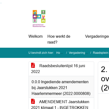
Ga naar de inhoud van deze pagina
Ga naar het zoeken
Ga naar het menu
Welkom
Hoe werkt de
Vergaderinge
raad?
U bevindt zich hier:
Home
Vergaderingen
Raadsplein:
Raadsbesluitenlijst 16 juni
2.
2022
ov
0.0.0 Ingediende amendementen
(2
bij Jaarstukken 2021
Haarlemmermeer (2022.0000808)
AMENDEMENT Jaarstukken
2021 klimaat 1 - INGETROKKEN