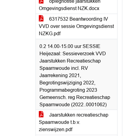
oplegnotitie jaarstukken
Omgevingsdienst NZK.docx
6317532 Beantwoording IV
VVD over sessie Omgevingsdienst
NZKG.pdf
0.2 14.00-15.00 uur SESSIE
Heijezaal: Sessieverzoek VVD
Jaarstukken Recreatieschap
Spaarnwoude incl. RV
Jaarrekening 2021,
Begrotingswijziging 2022,
Programmabegroting 2023
Gemeensch. reg Recreatieschap
Spaarnwoude (2022..0001062)
Jaarstukken recreatieschap
Spaarnwoude t.b.v.
zienswijzen.pdf