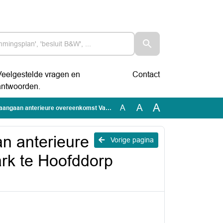
Veelgestelde vragen en
Contact
antwoorden.
A
A
A
vereenkomst Van Herk, Hyde Park te Hoofddorp (2022.0001030).pdf
n anterieure
Vorige pagina
rk te Hoofddorp