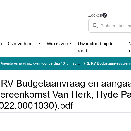
Zoeken
n
Overzichten
Wie is wie
Uw invloed bij de
raad
 Agenda en raadsstukken (donderdag 16 juni 2022)
2. RV Budgetaanvraag en aangaan anterieure o
 RV Budgetaanvraag en aangaa
ereenkomst Van Herk, Hyde Pa
022.0001030).pdf