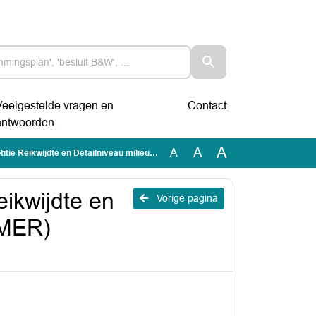
Veelgestelde vragen en
Contact
antwoorden.
A
A
A
etailniveau milieueffectrapport (MER) gebiedsontwikkeling Lbroek.docx
eikwijdte en
Vorige pagina
(MER)