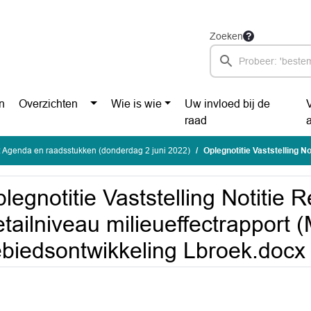
Zoeken
n
Overzichten
Wie is wie
Uw invloed bij de
raad
 Agenda en raadsstukken (donderdag 2 juni 2022)
Oplegnotitie Vaststelling Notitie Reikwijdte en D
legnotitie Vaststelling Notitie R
tailniveau milieueffectrapport 
biedsontwikkeling Lbroek.docx