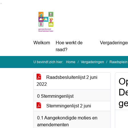
Ga naar de inhoud van deze pagina
Ga naar het zoeken
Ga naar het menu
Welkom
Hoe werkt de
Vergaderinge
raad?
U bevindt zich hier:
Home
Vergaderingen
Raadsplein:
Raadsbesluitenlijst 2 juni
Op
2022
De
0 Stemmingenlijst
ge
Stemmingenlijst 2 juni
0.1 Aangekondigde moties en
amendementen