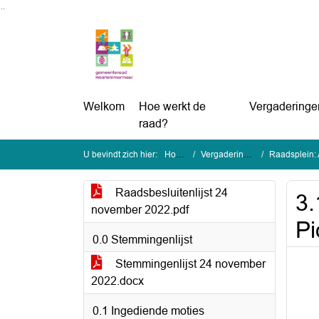
Ga naar de inhoud van deze pagina
Ga naar het zoeken
Ga naar het menu
Welkom
Hoe werkt de
Vergaderinge
raad?
U bevindt zich hier:
Home
Vergaderingen
Raadsplein: 
Raadsbesluitenlijst 24
3.
november 2022.pdf
Pi
0.0 Stemmingenlijst
Stemmingenlijst 24 november
2022.docx
0.1 Ingediende moties