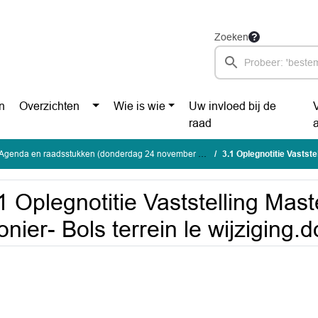
Zoeken
n
Overzichten
Wie is wie
Uw invloed bij de
raad
Agenda en raadsstukken (donderdag 24 november 2022)
3.1 Oplegnotitie Vaststelling 
1 Oplegnotitie Vaststelling Mas
onier- Bols terrein le wijziging.