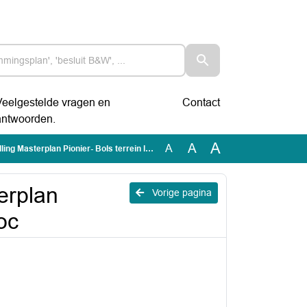
Veelgestelde vragen en
Contact
antwoorden.
A
A
A
Masterplan Pionier- Bols terrein le wijziging.doc
terplan
Vorige pagina
doc