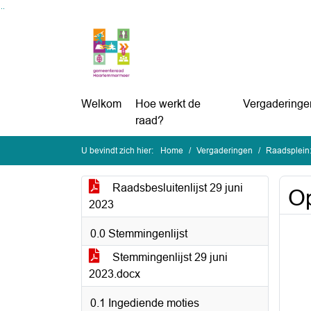
Ga naar de inhoud van deze pagina
Ga naar het zoeken
Ga naar het menu
Welkom
Hoe werkt de
Vergaderinge
raad?
U bevindt zich hier:
Home
Vergaderingen
Raadsplein:
Raadsbesluitenlijst 29 juni
Op
2023
0.0 Stemmingenlijst
Stemmingenlijst 29 juni
2023.docx
0.1 Ingediende moties