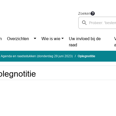
Zoeken
n
Overzichten
Wie is wie
Uw invloed bij de
raad
 Agenda en raadsstukken (donderdag 29 juni 2023)
Oplegnotitie
legnotitie