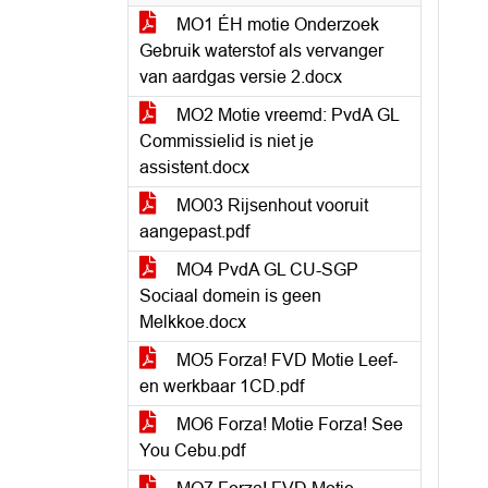
MO1 ÉH motie Onderzoek
Gebruik waterstof als vervanger
van aardgas versie 2.docx
MO2 Motie vreemd: PvdA GL
Commissielid is niet je
assistent.docx
MO03 Rijsenhout vooruit
aangepast.pdf
MO4 PvdA GL CU-SGP
Sociaal domein is geen
Melkkoe.docx
MO5 Forza! FVD Motie Leef-
en werkbaar 1CD.pdf
MO6 Forza! Motie Forza! See
You Cebu.pdf