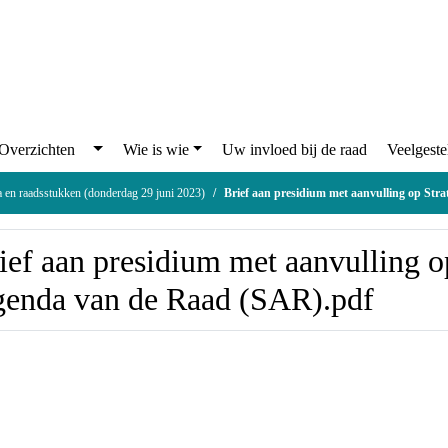
Overzichten
Wie is wie
Uw invloed bij de raad
Veelgeste
 en raadsstukken (donderdag 29 juni 2023)
Brief aan presidium met aanvulling op Strategisc
ief aan presidium met aanvulling o
enda van de Raad (SAR).pdf