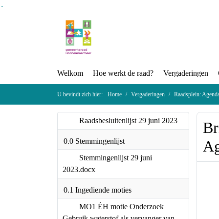
Ga naar de inhoud van deze pagina
Ga naar het zoeken
Ga naar het menu
Welkom
Hoe werkt de raad?
Vergaderingen
U bevindt zich hier:
Home
Vergaderingen
Raadsplein: Agenda
Raadsbesluitenlijst 29 juni 2023
Br
0.0 Stemmingenlijst
Ag
Stemmingenlijst 29 juni
2023.docx
0.1 Ingediende moties
MO1 ÉH motie Onderzoek
Gebruik waterstof als vervanger van