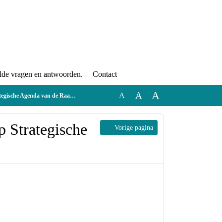
lde vragen en antwoorden.
Contact
A
A
A
he Agenda van de Raad (SAR).pdf
p Strategische
Vorige pagina