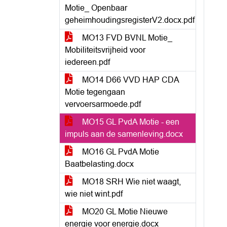
Motie_ Openbaar
geheimhoudingsregisterV2.docx.pdf
MO13 FVD BVNL Motie_
Mobiliteitsvrijheid voor
iedereen.pdf
MO14 D66 VVD HAP CDA
Motie tegengaan
vervoersarmoede.pdf
MO15 GL PvdA Motie - een
impuls aan de samenleving.docx
MO16 GL PvdA Motie
Baatbelasting.docx
MO18 SRH Wie niet waagt,
wie niet wint.pdf
MO20 GL Motie Nieuwe
energie voor energie.docx