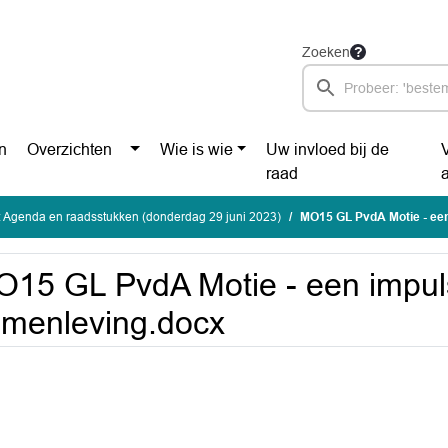
Zoeken
n
Overzichten
Wie is wie
Uw invloed bij de
raad
 Agenda en raadsstukken (donderdag 29 juni 2023)
MO15 GL PvdA Motie - ee
15 GL PvdA Motie - een impul
menleving.docx