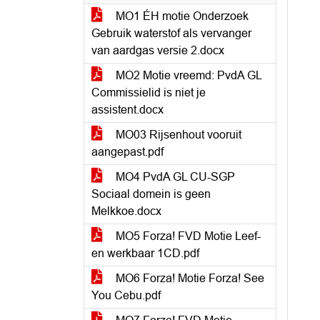
MO1 ÉH motie Onderzoek
Gebruik waterstof als vervanger
van aardgas versie 2.docx
MO2 Motie vreemd: PvdA GL
Commissielid is niet je
assistent.docx
MO03 Rijsenhout vooruit
aangepast.pdf
MO4 PvdA GL CU-SGP
Sociaal domein is geen
Melkkoe.docx
MO5 Forza! FVD Motie Leef-
en werkbaar 1CD.pdf
MO6 Forza! Motie Forza! See
You Cebu.pdf