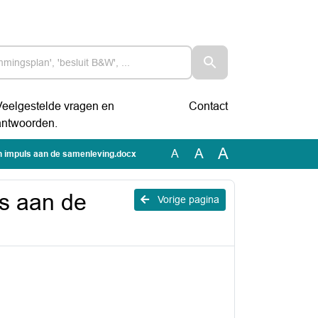
Veelgestelde vragen en
Contact
antwoorden.
A
A
A
n impuls aan de samenleving.docx
s aan de
Vorige pagina