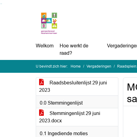
Ga naar de inhoud van deze pagina
Ga naar het zoeken
Ga naar het menu
Welkom
Hoe werkt de
Vergaderinge
raad?
U bevindt zich hier:
Home
Vergaderingen
Raadsplein:
Raadsbesluitenlijst 29 juni
MO
2023
sa
0.0 Stemmingenlijst
Stemmingenlijst 29 juni
2023.docx
0.1 Ingediende moties