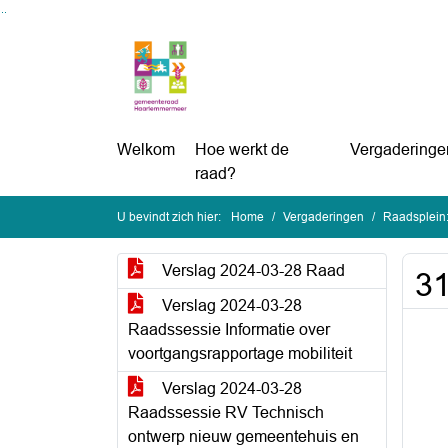
Ga naar de inhoud van deze pagina
Ga naar het zoeken
Ga naar het menu
Welkom
Hoe werkt de
Vergaderinge
raad?
U bevindt zich hier:
Home
Vergaderingen
Raadsplein
Verslag 2024-03-28 Raad
3
Verslag 2024-03-28
Raadssessie Informatie over
voortgangsrapportage mobiliteit
Verslag 2024-03-28
Raadssessie RV Technisch
ontwerp nieuw gemeentehuis en