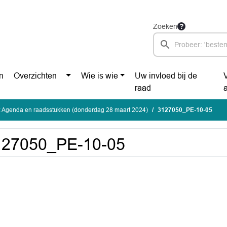
Zoeken
n
Overzichten
Wie is wie
Uw invloed bij de
raad
: Agenda en raadsstukken (donderdag 28 maart 2024)
3127050_PE-10-05
127050_PE-10-05