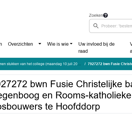
Zoeken
n
Overzichten
Wie is wie
Uw invloed bij de
raad
men stukken van het college (maandag 10 juli 2023)
7927272 bwn Fusie Christelijke basisschool de R
27272 bwn Fusie Christelijke b
genboog en Rooms-katholieke 
sbouwers te Hoofddorp