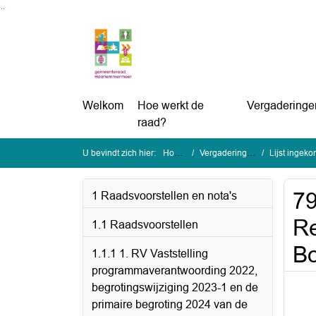
Ga naar de inhoud van deze pagina
Ga naar het zoeken
Ga naar het menu
Welkom
Hoe werkt de
Vergaderinge
raad?
U bevindt zich hier:
Home
Vergaderingen
Lijst ingeko
79
1 Raadsvoorstellen en nota's
Re
1.1 Raadsvoorstellen
Bo
1.1.1 1. RV Vaststelling
programmaverantwoording 2022,
begrotingswijziging 2023-1 en de
primaire begroting 2024 van de