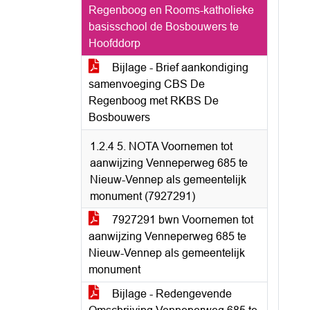
Regenboog en Rooms-katholieke
basisschool de Bosbouwers te
Hoofddorp
Bijlage - Brief aankondiging
samenvoeging CBS De
Regenboog met RKBS De
Bosbouwers
1.2.4 5. NOTA Voornemen tot
aanwijzing Venneperweg 685 te
Nieuw-Vennep als gemeentelijk
monument (7927291)
7927291 bwn Voornemen tot
aanwijzing Venneperweg 685 te
Nieuw-Vennep als gemeentelijk
monument
Bijlage - Redengevende