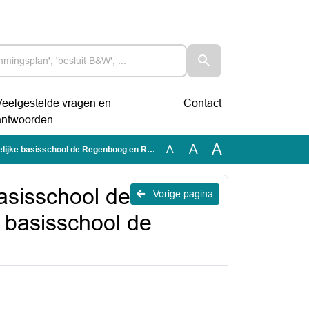
Veelgestelde vragen en
Contact
antwoorden.
A
A
A
egenboog en Rooms-katholieke basisschool de Bosbouwers te Hoofddorp
asisschool de
Vorige pagina
basisschool de