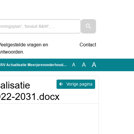
Veelgestelde vragen en
Contact
antwoorden.
A
A
A
isatie Meerjarenonderhoudsplanning 2022-2031.docx
lisatie
Vorige pagina
022-2031.docx