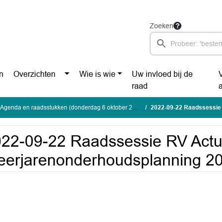
Zoeken
n
Overzichten
Wie is wie
Uw invloed bij de
raad
Agenda en raadsstukken (donderdag 6 oktober 2022)
2022-09-22 Raadssessie RV Actual
22-09-22 Raadssessie RV Actua
erjarenonderhoudsplanning 2