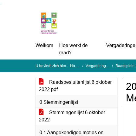
Ga naar de inhoud van deze pagina
Ga naar het zoeken
Ga naar het menu
Welkom
Hoe werkt de
Vergaderinge
raad?
U bevindt zich hier:
Home
Vergaderingen
Raadsplein: 
Raadsbesluitenlijst 6 oktober
20
2022.pdf
Me
0 Stemmingenlijst
Stemmingenlijst 6 oktober
2022
0.1 Aangekondigde moties en