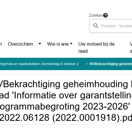
Zoeken
n
Overzichten
Wie is wie
Uw invloed bij de
raad
Agenda en raadsstukken (donderdag 6 oktober 2022)
RVBekrachtiging geheimhouding brief aan de raad 'Informatie ov
Bekrachtiging geheimhouding b
ad 'Informatie over garantstelli
ogrammabegroting 2023-2026'
2022.06128 (2022.0001918).pd