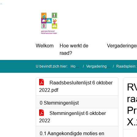
Ga naar de inhoud van deze pagina
Ga naar het zoeken
Ga naar het menu
Welkom
Hoe werkt de
Vergaderinge
raad?
U bevindt zich hier:
Home
Vergaderingen
Raadsplein: 
Raadsbesluitenlijst 6 oktober
RV
2022.pdf
ra
0 Stemmingenlijst
Pr
Stemmingenlijst 6 oktober
X.
2022
0.1 Aangekondigde moties en