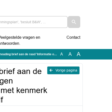
Veelgestelde vragen en
Contact
antwoorden.
A
A
A
er garantstellingen Programmabegroting 2023-2026' met kenmerk X.2022.06128 (2022.0001918).pdf
rief aan de
Vorige pagina
ngen
 met kenmerk
f