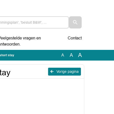
Veelgestelde vragen en
Contact
antwoorden.
A
A
A
short stay
tay
Vorige pagina