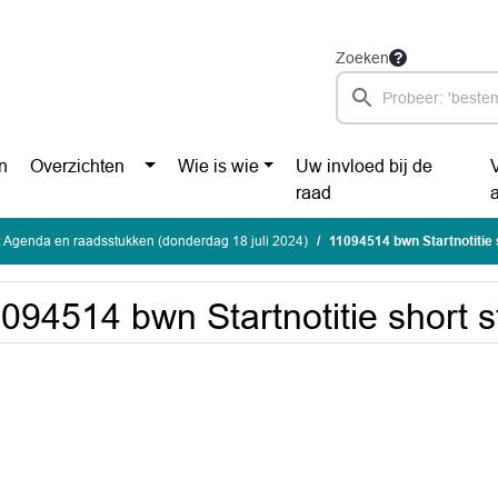
Zoeken
n
Overzichten
Wie is wie
Uw invloed bij de
raad
 Agenda en raadsstukken (donderdag 18 juli 2024)
11094514 bwn Startnotitie 
094514 bwn Startnotitie short s