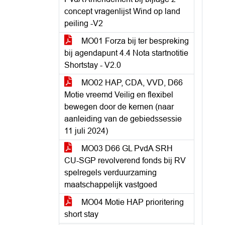
concept vragenlijst Wind op land
peiling -V2
MO01 Forza bij ter bespreking
bij agendapunt 4.4 Nota startnotitie
Shortstay - V2.0
MO02 HAP, CDA, VVD, D66
Motie vreemd Veilig en flexibel
bewegen door de kernen (naar
aanleiding van de gebiedssessie
11 juli 2024)
MO03 D66 GL PvdA SRH
CU-SGP revolverend fonds bij RV
spelregels verduurzaming
maatschappelijk vastgoed
MO04 Motie HAP prioritering
short stay