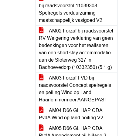
bij raadsvoorstel 11039308
Spelregels verduurzaming
maatschappelijk vastgoed V2
AM02 Forza! bij raadsvoorstel
RV Weigering verklaring van geen
bedenkingen voor het realiseren
van een short stay accommodatie
aan de Sloterweg 327 in
Badhoevedorp (10332350) (5.1.g)
AM03 Forza! FVD bij
raadsvoorstel Concept spelregels
en peiling Wind op Land
Haarlemmermeer AANGEPAST
AM04 D66 GL HAP CDA
PvdA Wind op land peiling V2
AM05 D66 GL HAP CDA
PvdA Amendement bij bijlage 2