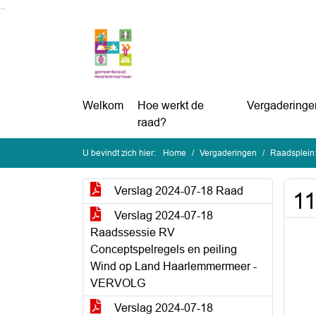
Ga naar de inhoud van deze pagina
Ga naar het zoeken
Ga naar het menu
Welkom
Hoe werkt de
Vergaderinge
raad?
U bevindt zich hier:
Home
Vergaderingen
Raadsplein:
Verslag 2024-07-18 Raad
11
Verslag 2024-07-18
Raadssessie RV
Conceptspelregels en peiling
Wind op Land Haarlemmermeer -
VERVOLG
Verslag 2024-07-18