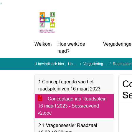
Ga naar de inhoud van deze pagina
Ga naar het zoeken
Ga naar het menu
Welkom
Hoe werkt de
Vergaderinge
raad?
U bevindt zich hier:
Home
Vergaderingen
Raadsplein:
Co
1 Concept agenda van het
raadsplein van 16 maart 2023
Se
Conceptagenda Raadsplein
16 maart 2023 - Sessieavond
v2.doc
2.1 Vragensessie: Raadzaal