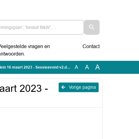
Veelgestelde vragen en
Contact
antwoorden.
A
A
A
in 16 maart 2023 - Sessieavond v2.doc
art 2023 -
Vorige pagina