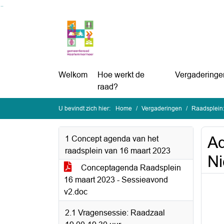
Ga naar de inhoud van deze pagina
Ga naar het zoeken
Ga naar het menu
Welkom
Hoe werkt de
Vergaderinge
raad?
U bevindt zich hier:
Home
Vergaderingen
Raadsplein
Ad
1 Concept agenda van het
raadsplein van 16 maart 2023
N
Conceptagenda Raadsplein
16 maart 2023 - Sessieavond
v2.doc
2.1 Vragensessie: Raadzaal