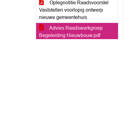
Oplegnotitie Raadsvoorstel
Vaststellen voorlopig ontwerp
nieuwe gemeentehuis
Advies Raadswerkgroep
Begeleiding Nieuwbouw.pdf
Bijlage - Raadsbesluit
Instellen raadswerkgroep
begeleiding nieuwbouw (7151397
).pdf
7190279 Beantwoording SV
BVNL over kosten voor de bouw
van het nieuwe gemeentehuis.pdf
7458827 Beantwoording IV
VVD over rv 'Vaststellen voorlopig
ontwerp nieuwe gemeentehuis'
(2022.0002621).pdf
7470050 Beantwoording TV