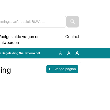
Veelgestelde vragen en
Contact
antwoorden.
A
A
A
 Begeleiding Nieuwbouw.pdf
ing
Vorige pagina