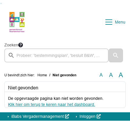
Ga naar de inhoud van deze pagina
Ga naar het zoeken
Ga naar het menu
Menu
Zoeken
A
A
A
U bevindt zich hier:
Home
Niet gevonden
Niet gevonden
De opgevraagde pagina kan niet worden gevonden.
Klik hier om terug te keren naar het dashboard.
iBabs Vergadermanagement
Inloggen