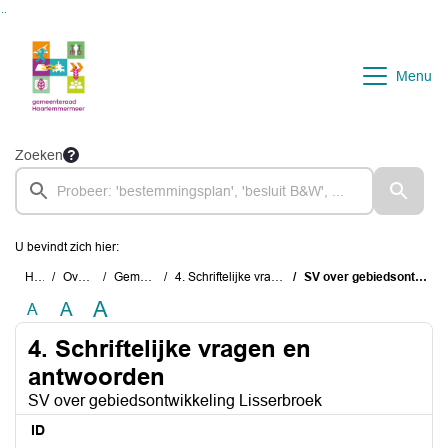
Ga naar de inhoud van deze pagina
Ga naar het zoeken
Ga naar het menu
Menu
Zoeken
U bevindt zich hier:
Home
Overzichten
Gemeenteraad
4. Schriftelijke vragen en antwoorden
SV over gebiedsontwikkeling Lisserbroek
A
A
A
4. Schriftelijke vragen en
antwoorden
SV over gebiedsontwikkeling Lisserbroek
ID